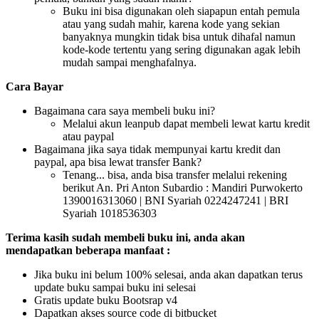
Buku ini bisa digunakan oleh siapapun entah pemula
atau yang sudah mahir, karena kode yang sekian
banyaknya mungkin tidak bisa untuk dihafal namun
kode-kode tertentu yang sering digunakan agak lebih
mudah sampai menghafalnya.
Cara Bayar
Bagaimana cara saya membeli buku ini?
Melalui akun leanpub dapat membeli lewat kartu kredit
atau paypal
Bagaimana jika saya tidak mempunyai kartu kredit dan
paypal, apa bisa lewat transfer Bank?
Tenang... bisa, anda bisa transfer melalui rekening
berikut An. Pri Anton Subardio : Mandiri Purwokerto
1390016313060 | BNI Syariah 0224247241 | BRI
Syariah 1018536303
Terima kasih sudah membeli buku ini, anda akan
mendapatkan beberapa manfaat :
Jika buku ini belum 100% selesai, anda akan dapatkan terus
update buku sampai buku ini selesai
Gratis update buku Bootsrap v4
Dapatkan akses source code di bitbucket