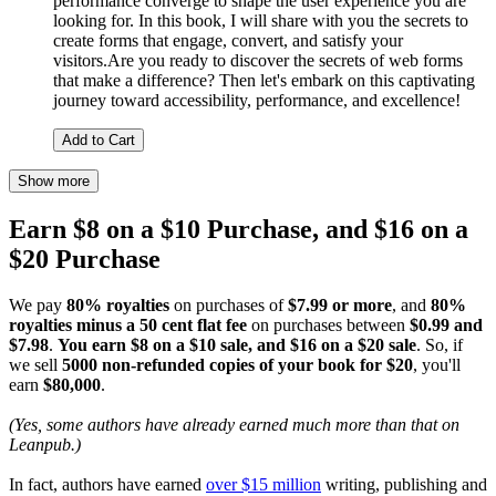
performance converge to shape the user experience you are
looking for. In this book, I will share with you the secrets to
create forms that engage, convert, and satisfy your
visitors.Are you ready to discover the secrets of web forms
that make a difference? Then let's embark on this captivating
journey toward accessibility, performance, and excellence!
Add to Cart
Show more
Earn $8 on a $10 Purchase, and $16 on a
$20 Purchase
We pay
80% royalties
on purchases of
$7.99 or more
, and
80%
royalties minus a 50 cent flat fee
on purchases between
$0.99 and
$7.98
.
You earn $8 on a $10 sale, and $16 on a $20 sale
. So, if
we sell
5000 non-refunded copies of your book for $20
, you'll
earn
$80,000
.
(Yes, some authors have already earned much more than that on
Leanpub.)
In fact, authors have earned
over $15 million
writing, publishing and