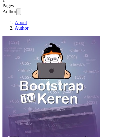
1
Pages
Author
About
Author
Bootstrap itu Keren