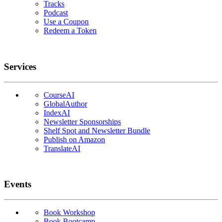
Tracks
Podcast
Use a Coupon
Redeem a Token
Services
CourseAI
GlobalAuthor
IndexAI
Newsletter Sponsorships
Shelf Spot and Newsletter Bundle
Publish on Amazon
TranslateAI
Events
Book Workshop
Book Bootcamp