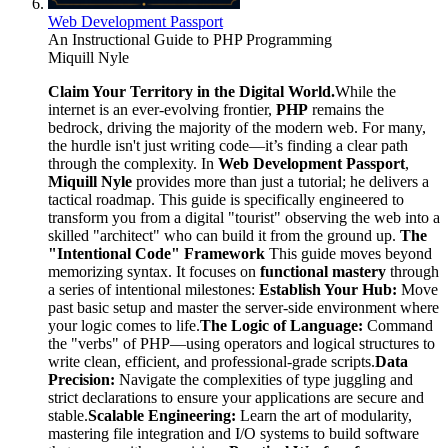
Web Development Passport
An Instructional Guide to PHP Programming
Miquill Nyle
Claim Your Territory in the Digital World.
While the
internet is an ever-evolving frontier,
PHP
remains the
bedrock, driving the majority of the modern web. For many,
the hurdle isn't just writing code—it’s finding a clear path
through the complexity. In
Web Development Passport
,
Miquill Nyle
provides more than just a tutorial; he delivers a
tactical roadmap. This guide is specifically engineered to
transform you from a digital "tourist" observing the web into a
skilled "architect" who can build it from the ground up.
The
"Intentional Code" Framework
This guide moves beyond
memorizing syntax. It focuses on
functional mastery
through
a series of intentional milestones:
Establish Your Hub:
Move
past basic setup and master the server-side environment where
your logic comes to life.
The Logic of Language:
Command
the "verbs" of PHP—using operators and logical structures to
write clean, efficient, and professional-grade scripts.
Data
Precision:
Navigate the complexities of type juggling and
strict declarations to ensure your applications are secure and
stable.
Scalable Engineering:
Learn the art of modularity,
mastering file integration and I/O systems to build software