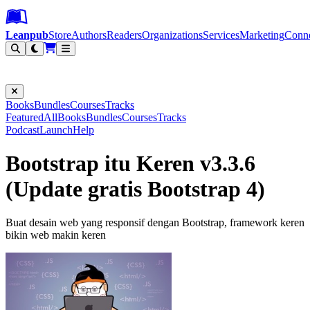
Leanpub Header
Leanpub Navigation
Skip to main content
Go to Leanpub.com
Leanpub
Store
Authors
Readers
Organizations
Services
Marketing
Conn
Filter
Books
Bundles
Courses
Tracks
Featured
All
Books
Bundles
Courses
Tracks
Podcast
Launch
Help
Bootstrap itu Keren v3.3.6
(Update gratis Bootstrap 4)
Buat desain web yang responsif dengan Bootstrap, framework keren
bikin web makin keren