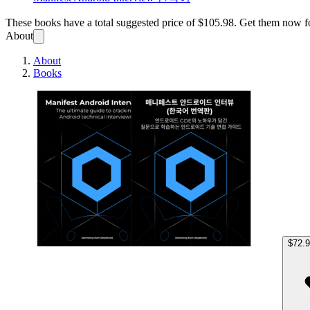
These books have a total suggested price of
$105.98
. Get them now f
About
About
Books
Manif
$72.