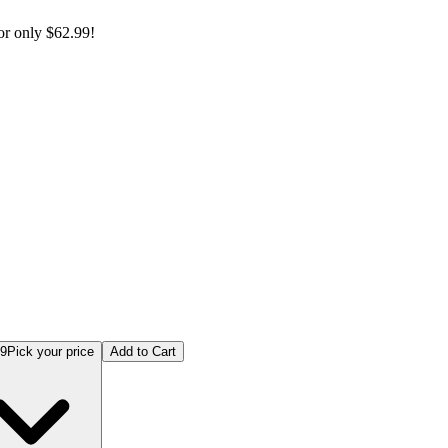
or only
$62.99!
est Android Interview English + 한국어
99
Pick your price
Add to Cart