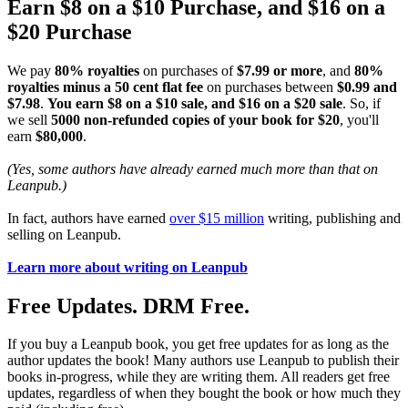
Earn $8 on a $10 Purchase, and $16 on a
$20 Purchase
We pay
80% royalties
on purchases of
$7.99 or more
, and
80%
royalties minus a 50 cent flat fee
on purchases between
$0.99 and
$7.98
.
You earn $8 on a $10 sale, and $16 on a $20 sale
. So, if
we sell
5000 non-refunded copies of your book for $20
, you'll
earn
$80,000
.
(Yes, some authors have already earned much more than that on
Leanpub.)
In fact, authors have earned
over $15 million
writing, publishing and
selling on Leanpub.
Learn more about writing on Leanpub
Free Updates. DRM Free.
If you buy a Leanpub book, you get free updates for as long as the
author updates the book! Many authors use Leanpub to publish their
books in-progress, while they are writing them. All readers get free
updates, regardless of when they bought the book or how much they