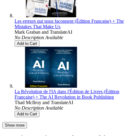
Les erreurs qui nous façonnent (Édition Française) + The
Mistakes That Make Us
Mark Graban
and
TranslateAI
No Description Available
Add to Cart
La Révolution de l'IA dans l'Édition de Livres (Édition
Française) + The AI Revolution in Book Publishing
Thad McIlroy
and
TranslateAI
No Description Available
Add to Cart
Show more