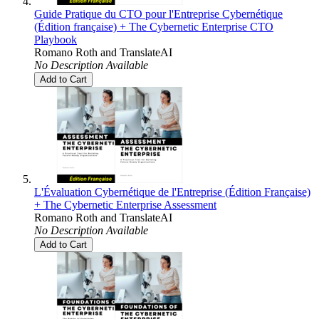
Guide Pratique du CTO pour l'Entreprise Cybernétique
(Édition française) + The Cybernetic Enterprise CTO
Playbook
Romano Roth
and
TranslateAI
No Description Available
Add to Cart
L'Évaluation Cybernétique de l'Entreprise (Édition Française)
+ The Cybernetic Enterprise Assessment
Romano Roth
and
TranslateAI
No Description Available
Add to Cart