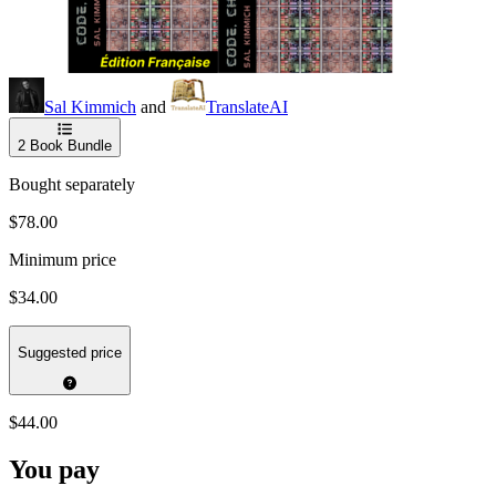
Sal Kimmich
and
TranslateAI
2
Book Bundle
Bought separately
$78.00
Minimum price
$34.00
Suggested price
$44.00
You pay