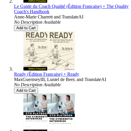
Le Guide du Coach Qualité (Édition Française) + The Quality
Coach's Handbook
Anne-Marie Charrett
and
TranslateAI
No Description Available
Add to Cart
Ready (Édition Française) + Ready
MaxGuernseyIII
,
Luniel de Beer
, and
TranslateAI
No Description Available
Add to Cart