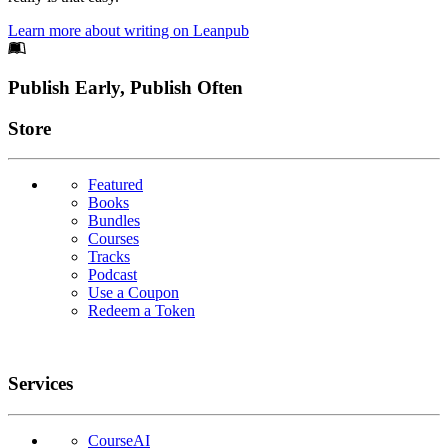
Learn more about writing on Leanpub
Footer
Publish Early, Publish Often
Links
Store
Featured
Books
Bundles
Courses
Tracks
Podcast
Use a Coupon
Redeem a Token
Services
CourseAI