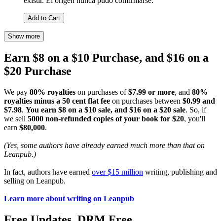
existir. El origen nunca pudo confirmarse.
Add to Cart
Show more
Earn $8 on a $10 Purchase, and $16 on a
$20 Purchase
We pay
80% royalties
on purchases of
$7.99 or more
, and
80%
royalties minus a 50 cent flat fee
on purchases between
$0.99 and
$7.98
.
You earn $8 on a $10 sale, and $16 on a $20 sale
. So, if
we sell
5000 non-refunded copies of your book for $20
, you'll
earn
$80,000
.
(Yes, some authors have already earned much more than that on
Leanpub.)
In fact, authors have earned
over $15 million
writing, publishing and
selling on Leanpub.
Learn more about writing on Leanpub
Free Updates. DRM Free.