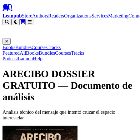
Leanpub Header
Leanpub Navigation
Skip to main content
Go to Leanpub.com
Leanpub
Store
Authors
Readers
Organizations
Services
Marketing
Conn
Filter
Books
Bundles
Courses
Tracks
Featured
All
Books
Bundles
Courses
Tracks
Podcast
Launch
Help
ARECIBO DOSSIER
GRATUITO — Documento de
análisis
Análisis técnico del mensaje que intentó cruzar el espacio
interestelar.