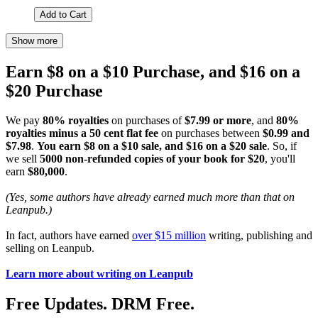
Add to Cart
Show more
Earn $8 on a $10 Purchase, and $16 on a
$20 Purchase
We pay
80% royalties
on purchases of
$7.99 or more
, and
80%
royalties minus a 50 cent flat fee
on purchases between
$0.99 and
$7.98
.
You earn $8 on a $10 sale, and $16 on a $20 sale
. So, if
we sell
5000 non-refunded copies of your book for $20
, you'll
earn
$80,000
.
(Yes, some authors have already earned much more than that on
Leanpub.)
In fact, authors have earned
over $15 million
writing, publishing and
selling on Leanpub.
Learn more about writing on Leanpub
Free Updates. DRM Free.