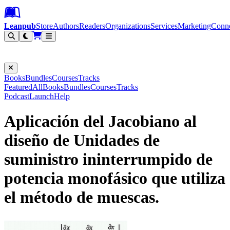
Leanpub Header
Leanpub Navigation
Skip to main content
Go to Leanpub.com
Leanpub
Store
Authors
Readers
Organizations
Services
Marketing
Conn
Filter
Books
Bundles
Courses
Tracks
Featured
All
Books
Bundles
Courses
Tracks
Podcast
Launch
Help
Aplicación del Jacobiano al
diseño de Unidades de
suministro ininterrumpido de
potencia monofásico que utiliza
el método de muescas.