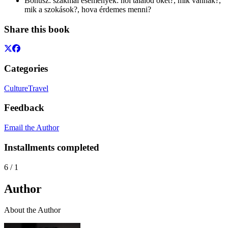
Bónusz: szakmai események: hol találod őket?, mik vannak?,
mik a szokások?, hova érdemes menni?
Share this book
Categories
Culture
Travel
Feedback
Email the Author
Installments completed
6
/
1
Author
About the Author