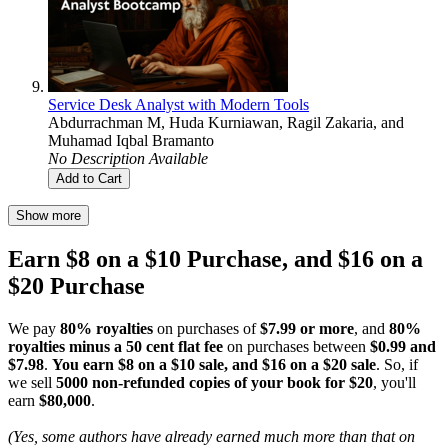
Service Desk Analyst with Modern Tools
Abdurrachman M
,
Huda Kurniawan
,
Ragil Zakaria
, and
Muhamad Iqbal Bramanto
No Description Available
Add to Cart
Show more
Earn $8 on a $10 Purchase, and $16 on a
$20 Purchase
We pay
80% royalties
on purchases of
$7.99 or more
, and
80%
royalties minus a 50 cent flat fee
on purchases between
$0.99 and
$7.98
.
You earn $8 on a $10 sale, and $16 on a $20 sale
. So, if
we sell
5000 non-refunded copies of your book for $20
, you'll
earn
$80,000
.
(Yes, some authors have already earned much more than that on