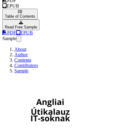
PDF
EPUB
Table of Contents
Read Free Sample
PDF
EPUB
Sample
About
Author
Contents
Contributors
Sample
Angliai Útikalauz 