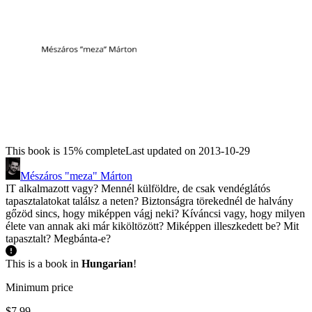
This book is 15% complete
Last updated on 2013-10-29
Mészáros "meza" Márton
IT alkalmazott vagy? Mennél külföldre, de csak vendéglátós
tapasztalatokat találsz a neten? Biztonságra törekednél de halvány
gőzöd sincs, hogy miképpen vágj neki? Kíváncsi vagy, hogy milyen
élete van annak aki már kiköltözött? Miképpen illeszkedett be? Mit
tapasztalt? Megbánta-e?
This is a book in
Hungarian
!
Minimum price
$7.99