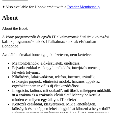
✦
Also available for 1 book credit with a
Reader Membership
About
About the Book
A köny programozók és egyéb IT alkalmazottak által írt kiköltözési
kalauz programozóknak és IT alkalmazottaknak elsősorban
Londonba.
Az alábbi témákat boncolgatjuk tüzetesen, nem kertelve:
Megfontolandók, előkészületek, önéletrajz
Fejvadászokkal való együttműködés, interjúzás menete,
felvételi folyamat
Kiköltözés, lakásvadászat, telefon, internet, számlák,
szükséges papírok, elintézési módok, hasznos tippek az
egyébként nem triviális új élet kezdéséhez
Integráció, kultúra, mit szabad?, mit tilos?, miképpen működik
itt a szakma és a szakmán kívüli élet? Mennyibe kerül a
minden és milyen egy átlagos IT-s élete?
Költözés családdal, kisgyerekkel. Mik a lehetőségek,
költségek és miképpen lehet a legjobbat kihozni a helyzetből?