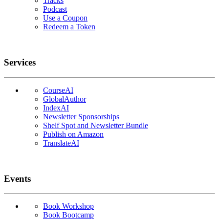
Tracks
Podcast
Use a Coupon
Redeem a Token
Services
CourseAI
GlobalAuthor
IndexAI
Newsletter Sponsorships
Shelf Spot and Newsletter Bundle
Publish on Amazon
TranslateAI
Events
Book Workshop
Book Bootcamp