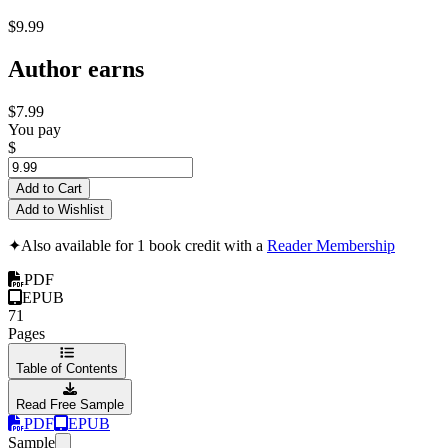
$9.99
Author earns
$7.99
You pay
$
Add to Cart
Add to Wishlist
✦
Also available for 1 book credit with a
Reader Membership
PDF
EPUB
71
Pages
Table of Contents
Read Free Sample
PDF
EPUB
Sample