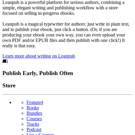
Leanpub is a powerful platform for serious authors, combining a
simple, elegant writing and publishing workflow with a store
focused on selling in-progress ebooks.
Leanpub is a magical typewriter for authors: just write in plain text,
and to publish your ebook, just click a button. (Or, if you are
producing your ebook your own way, you can even upload your
own PDF and/or EPUB files and then publish with one click!) It
really is that easy.
Learn more about writing on Leanpub
Footer
Publish Early, Publish Often
Links
Store
Featured
Books
Bundles
Courses
Tracks
Podcast
Use a Coupon