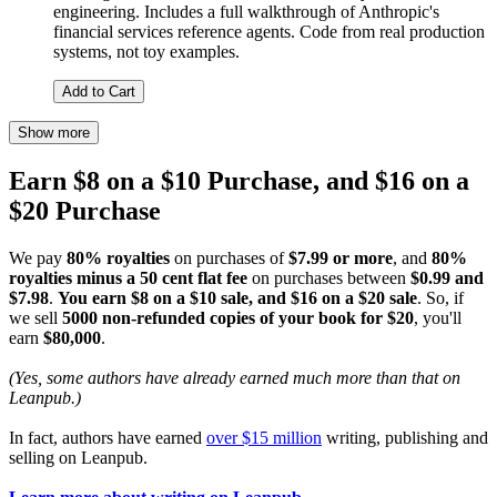
engineering. Includes a full walkthrough of Anthropic's
financial services reference agents. Code from real production
systems, not toy examples.
Add to Cart
Show more
Earn $8 on a $10 Purchase, and $16 on a
$20 Purchase
We pay
80% royalties
on purchases of
$7.99 or more
, and
80%
royalties minus a 50 cent flat fee
on purchases between
$0.99 and
$7.98
.
You earn $8 on a $10 sale, and $16 on a $20 sale
. So, if
we sell
5000 non-refunded copies of your book for $20
, you'll
earn
$80,000
.
(Yes, some authors have already earned much more than that on
Leanpub.)
In fact, authors have earned
over $15 million
writing, publishing and
selling on Leanpub.