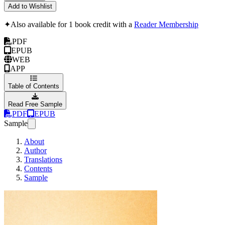
Add to Wishlist
✦
Also available for 1 book credit with a
Reader Membership
PDF
EPUB
WEB
APP
Table of Contents
Read Free Sample
PDF
EPUB
Sample
About
Author
Translations
Contents
Sample
Управляемая разраб