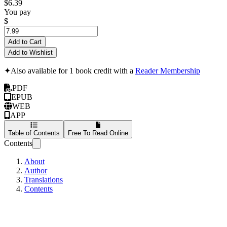
$6.39
You pay
$
Add to Cart
Add to Wishlist
✦
Also available for 1 book credit with a
Reader Membership
PDF
EPUB
WEB
APP
Table of Contents
Free To Read Online
Contents
About
Author
Translations
Contents
Слово о пустом