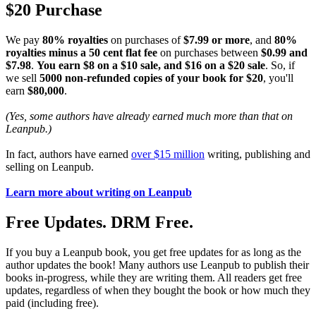
$20 Purchase
We pay
80% royalties
on purchases of
$7.99 or more
, and
80%
royalties minus a 50 cent flat fee
on purchases between
$0.99 and
$7.98
.
You earn $8 on a $10 sale, and $16 on a $20 sale
. So, if
we sell
5000 non-refunded copies of your book for $20
, you'll
earn
$80,000
.
(Yes, some authors have already earned much more than that on
Leanpub.)
In fact, authors have earned
over $15 million
writing, publishing and
selling on Leanpub.
Learn more about writing on Leanpub
Free Updates. DRM Free.
If you buy a Leanpub book, you get free updates for as long as the
author updates the book! Many authors use Leanpub to publish their
books in-progress, while they are writing them. All readers get free
updates, regardless of when they bought the book or how much they
paid (including free).