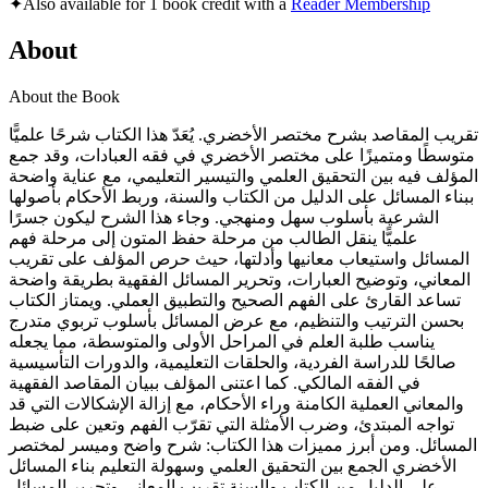
✦
Also available for 1 book credit with a
Reader Membership
About
About the Book
تقريب المقاصد بشرح مختصر الأخضري. يُعَدّ هذا الكتاب شرحًا علميًّا
متوسطًا ومتميزًا على مختصر الأخضري في فقه العبادات، وقد جمع
المؤلف فيه بين التحقيق العلمي والتيسير التعليمي، مع عناية واضحة
ببناء المسائل على الدليل من الكتاب والسنة، وربط الأحكام بأصولها
الشرعية بأسلوب سهل ومنهجي. وجاء هذا الشرح ليكون جسرًا
علميًّا ينقل الطالب من مرحلة حفظ المتون إلى مرحلة فهم
المسائل واستيعاب معانيها وأدلتها، حيث حرص المؤلف على تقريب
المعاني، وتوضيح العبارات، وتحرير المسائل الفقهية بطريقة واضحة
تساعد القارئ على الفهم الصحيح والتطبيق العملي. ويمتاز الكتاب
بحسن الترتيب والتنظيم، مع عرض المسائل بأسلوب تربوي متدرج
يناسب طلبة العلم في المراحل الأولى والمتوسطة، مما يجعله
صالحًا للدراسة الفردية، والحلقات التعليمية، والدورات التأسيسية
في الفقه المالكي. كما اعتنى المؤلف ببيان المقاصد الفقهية
والمعاني العملية الكامنة وراء الأحكام، مع إزالة الإشكالات التي قد
تواجه المبتدئ، وضرب الأمثلة التي تقرّب الفهم وتعين على ضبط
المسائل. ومن أبرز مميزات هذا الكتاب: شرح واضح وميسر لمختصر
الأخضري الجمع بين التحقيق العلمي وسهولة التعليم بناء المسائل
على الدليل من الكتاب والسنة تقريب المعاني وتحرير المسائل