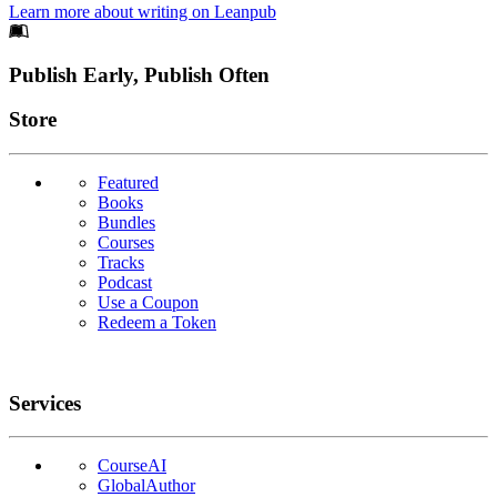
Learn more about writing on Leanpub
Footer
Publish Early, Publish Often
Links
Store
Featured
Books
Bundles
Courses
Tracks
Podcast
Use a Coupon
Redeem a Token
Services
CourseAI
GlobalAuthor