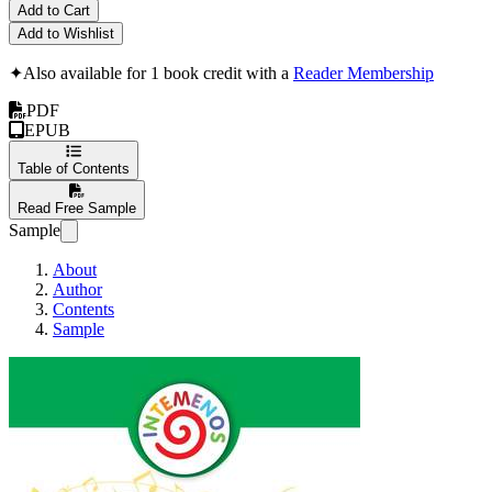
Add to Cart
Add to Wishlist
✦
Also available for 1 book credit with a
Reader Membership
PDF
EPUB
Table of Contents
Read Free Sample
Sample
About
Author
Contents
Sample
23 Melodías Codifi