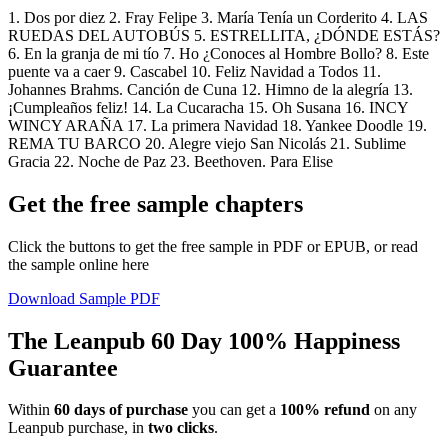
1. Dos por diez 2. Fray Felipe 3. María Tenía un Corderito 4. LAS
RUEDAS DEL AUTOBÚS 5. ESTRELLITA, ¿DÓNDE ESTÁS?
6. En la granja de mi tío 7. Ho ¿Conoces al Hombre Bollo? 8. Este
puente va a caer 9. Cascabel 10. Feliz Navidad a Todos 11.
Johannes Brahms. Canción de Cuna 12. Himno de la alegría 13.
¡Cumpleaños feliz! 14. La Cucaracha 15. Oh Susana 16. INCY
WINCY ARAÑA 17. La primera Navidad 18. Yankee Doodle 19.
REMA TU BARCO 20. Alegre viejo San Nicolás 21. Sublime
Gracia 22. Noche de Paz 23. Beethoven. Para Elise
Get the free sample chapters
Click the buttons to get the free sample in PDF or EPUB, or read
the sample online here
Download Sample PDF
The Leanpub 60 Day 100% Happiness
Guarantee
Within
60 days of purchase
you can get a
100% refund
on any
Leanpub purchase, in
two clicks
.