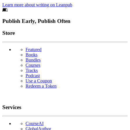
Learn more about writing on Leanpub
Footer
Publish Early, Publish Often
Links
Store
Featured
Books
Bundles
Courses
Tracks
Podcast
Use a Coupon
Redeem a Token
Services
CourseAI
GlobalAuthor