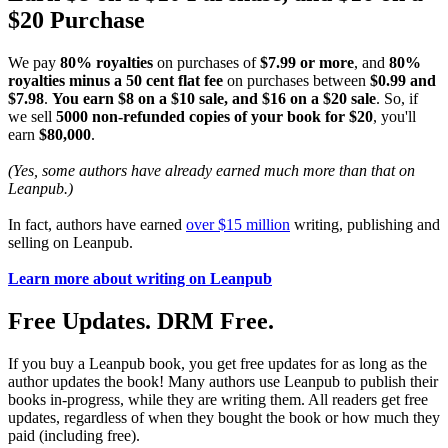
$20 Purchase
We pay
80% royalties
on purchases of
$7.99 or more
, and
80%
royalties minus a 50 cent flat fee
on purchases between
$0.99 and
$7.98
.
You earn $8 on a $10 sale, and $16 on a $20 sale
. So, if
we sell
5000 non-refunded copies of your book for $20
, you'll
earn
$80,000
.
(Yes, some authors have already earned much more than that on
Leanpub.)
In fact, authors have earned
over $15 million
writing, publishing and
selling on Leanpub.
Learn more about writing on Leanpub
Free Updates. DRM Free.
If you buy a Leanpub book, you get free updates for as long as the
author updates the book! Many authors use Leanpub to publish their
books in-progress, while they are writing them. All readers get free
updates, regardless of when they bought the book or how much they
paid (including free).