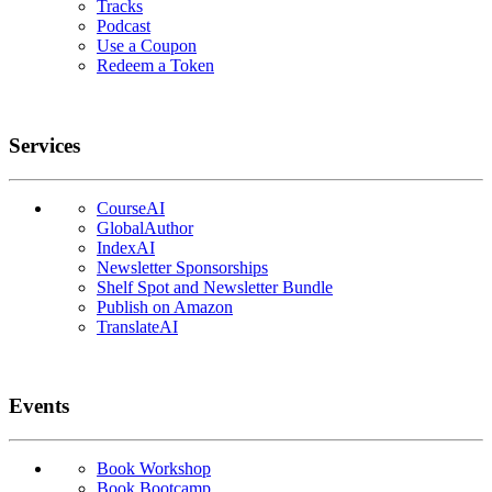
Tracks
Podcast
Use a Coupon
Redeem a Token
Services
CourseAI
GlobalAuthor
IndexAI
Newsletter Sponsorships
Shelf Spot and Newsletter Bundle
Publish on Amazon
TranslateAI
Events
Book Workshop
Book Bootcamp