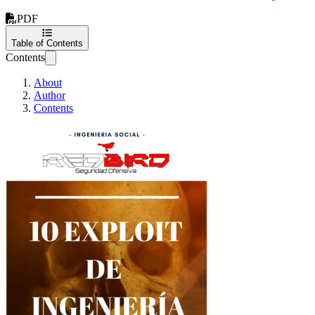
PDF
Table of Contents
Contents
About
Author
Contents
10 Exploit de Ingeniería