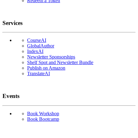
Redeem a Token
Services
CourseAI
GlobalAuthor
IndexAI
Newsletter Sponsorships
Shelf Spot and Newsletter Bundle
Publish on Amazon
TranslateAI
Events
Book Workshop
Book Bootcamp