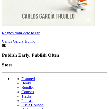
Ragnos from Zero to Pro
Carlos García Trujillo
Footer
Publish Early, Publish Often
Links
Store
Featured
Books
Bundles
Courses
Tracks
Podcast
Use a Coupon