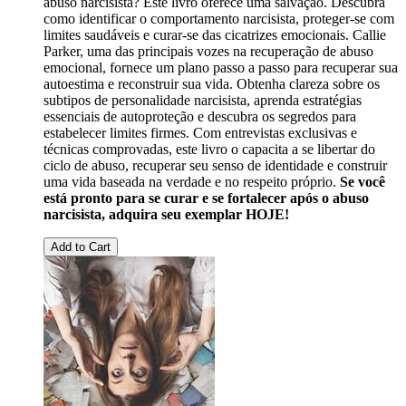
abuso narcisista? Este livro oferece uma salvação. Descubra
como identificar o comportamento narcisista, proteger-se com
limites saudáveis e curar-se das cicatrizes emocionais. Callie
Parker, uma das principais vozes na recuperação de abuso
emocional, fornece um plano passo a passo para recuperar sua
autoestima e reconstruir sua vida. Obtenha clareza sobre os
subtipos de personalidade narcisista, aprenda estratégias
essenciais de autoproteção e descubra os segredos para
estabelecer limites firmes. Com entrevistas exclusivas e
técnicas comprovadas, este livro o capacita a se libertar do
ciclo de abuso, recuperar seu senso de identidade e construir
uma vida baseada na verdade e no respeito próprio.
Se você
está pronto para se curar e se fortalecer após o abuso
narcisista, adquira seu exemplar HOJE!
Add to Cart