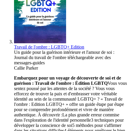
Travail de l'ombre : LGBTQ+ Edition
Un guide pour la guérison intérieure et l'amour de soi :
Journal du travail de l'ombre téléchargeable avec des
messages-guides
Callie Parker
Embarquez pour un voyage de découverte de soi et de
guérison : Travail de l'ombre :
Édition LGBTQ
Vous vous
sentez poussé par les attentes de la société ? Vous vous
efforcez de trouver la paix et d'embrasser votre véritable
identité au sein de la communauté LGBTQ+ ? « Travail de
l'ombre : Edition LGBTQ+ » offre un guide étape par étape
pour se comprendre profondément et vivre de manière
authentique. À découvrir :La plus grande erreur commise
dans l'exploration de l'identité personnelle3 techniques pour
développer la conscience de soi5 méthodes pour s'affirmer
dans les situations difficiles4 éléments pour améliorer le bien-