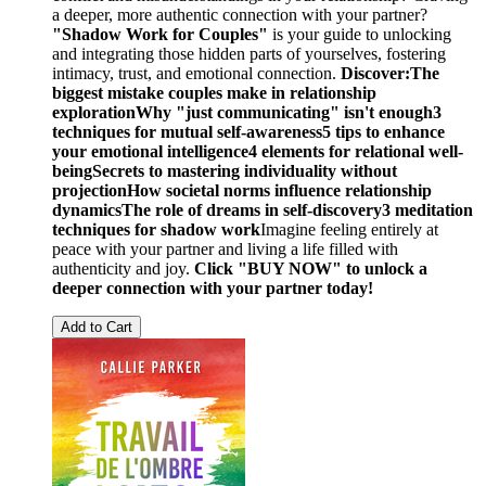
a deeper, more authentic connection with your partner?
"Shadow Work for Couples"
is your guide to unlocking
and integrating those hidden parts of yourselves, fostering
intimacy, trust, and emotional connection.
Discover:
The
biggest mistake couples make in relationship
exploration
Why "just communicating" isn't enough
3
techniques for mutual self-awareness
5 tips to enhance
your emotional intelligence
4 elements for relational well-
being
Secrets to mastering individuality without
projection
How societal norms influence relationship
dynamics
The role of dreams in self-discovery
3 meditation
techniques for shadow work
Imagine feeling entirely at
peace with your partner and living a life filled with
authenticity and joy.
Click "BUY NOW" to unlock a
deeper connection with your partner today!
Add to Cart