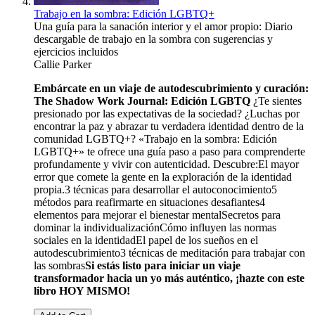
Trabajo en la sombra: Edición LGBTQ+
Una guía para la sanación interior y el amor propio: Diario
descargable de trabajo en la sombra con sugerencias y
ejercicios incluidos
Callie Parker
Embárcate en un viaje de autodescubrimiento y curación:
The Shadow Work Journal:
Edición LGBTQ
¿Te sientes
presionado por las expectativas de la sociedad? ¿Luchas por
encontrar la paz y abrazar tu verdadera identidad dentro de la
comunidad LGBTQ+? «Trabajo en la sombra: Edición
LGBTQ+» te ofrece una guía paso a paso para comprenderte
profundamente y vivir con autenticidad. Descubre:El mayor
error que comete la gente en la exploración de la identidad
propia.3 técnicas para desarrollar el autoconocimiento5
métodos para reafirmarte en situaciones desafiantes4
elementos para mejorar el bienestar mentalSecretos para
dominar la individualizaciónCómo influyen las normas
sociales en la identidadEl papel de los sueños en el
autodescubrimiento3 técnicas de meditación para trabajar con
las sombras
Si estás listo para iniciar un viaje
transformador hacia un yo más auténtico, ¡hazte con este
libro HOY MISMO!