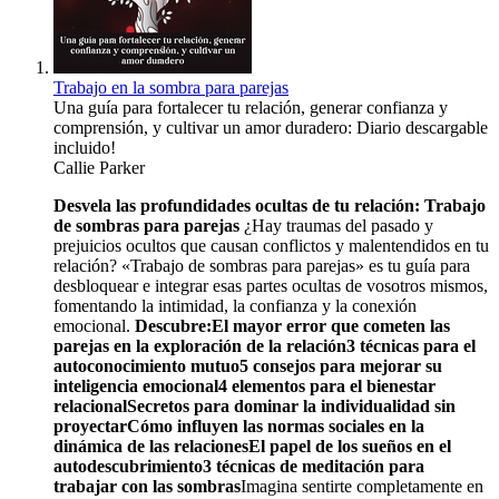
Trabajo en la sombra para parejas
Una guía para fortalecer tu relación, generar confianza y
comprensión, y cultivar un amor duradero: Diario descargable
incluido!
Callie Parker
Desvela las profundidades ocultas de tu relación:
Trabajo
de sombras para parejas
¿Hay traumas del pasado y
prejuicios ocultos que causan conflictos y malentendidos en tu
relación? «Trabajo de sombras para parejas» es tu guía para
desbloquear e integrar esas partes ocultas de vosotros mismos,
fomentando la intimidad, la confianza y la conexión
emocional.
Descubre:
El mayor error que cometen las
parejas en la exploración de la relación
3 técnicas para el
autoconocimiento mutuo
5 consejos para mejorar su
inteligencia emocional
4 elementos para el bienestar
relacional
Secretos para dominar la individualidad sin
proyectar
Cómo influyen las normas sociales en la
dinámica de las relaciones
El papel de los sueños en el
autodescubrimiento
3 técnicas de meditación para
trabajar con las sombras
Imagina sentirte completamente en