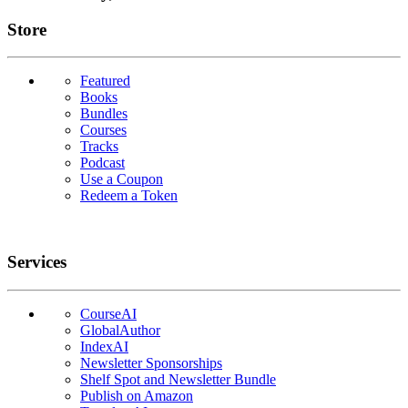
Links
Store
Featured
Books
Bundles
Courses
Tracks
Podcast
Use a Coupon
Redeem a Token
Services
CourseAI
GlobalAuthor
IndexAI
Newsletter Sponsorships
Shelf Spot and Newsletter Bundle
Publish on Amazon