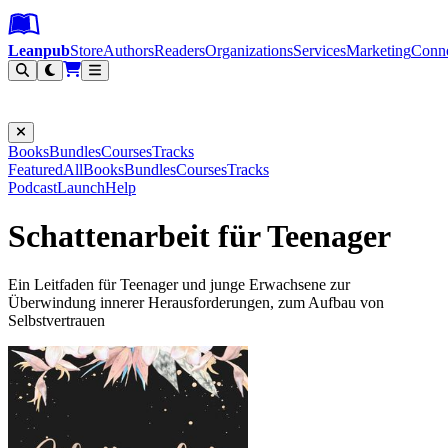
Leanpub Header
Leanpub Navigation
Skip to main content
Go to Leanpub.com
Leanpub
Store
Authors
Readers
Organizations
Services
Marketing
Conn
Filter
Books
Bundles
Courses
Tracks
Featured
All
Books
Bundles
Courses
Tracks
Podcast
Launch
Help
Schattenarbeit für Teenager
Ein Leitfaden für Teenager und junge Erwachsene zur
Überwindung innerer Herausforderungen, zum Aufbau von
Selbstvertrauen