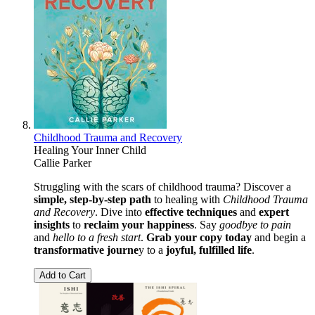
Childhood Trauma and Recovery
Healing Your Inner Child
Callie Parker
Struggling with the scars of childhood trauma? Discover a
simple, step-by-step path
to healing with
Childhood Trauma
and Recovery
. Dive into
effective techniques
and
expert
insights
to
reclaim your happiness
. Say
goodbye to pain
and
hello to a fresh start
.
Grab your copy today
and begin a
transformative journe
y to a
joyful, fulfilled life
.
Add to Cart