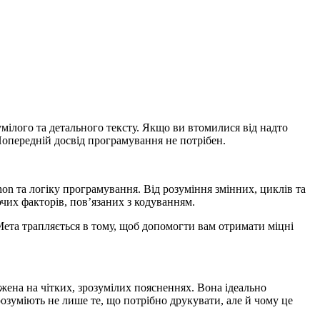
умілого та детального тексту. Якщо ви втомилися від надто
Попередній досвід програмування не потрібен.
hon та логіку програмування. Від розуміння змінних, циклів та
чих факторів, пов’язаних з кодуванням.
Мета трапляється в тому, щоб допомогти вам отримати міцні
ена на чітких, зрозумілих поясненнях. Вона ідеально
розуміють не лише те, що потрібно друкувати, але й чому це