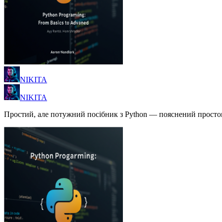
NIKITA
NIKITA
Простий, але потужний посібник з Python — пояснений простою