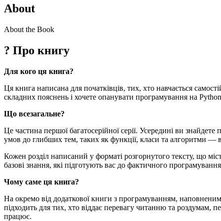
About
About the Book
? Про книгу
Для кого ця книга?
Ця книга написана для початківців, тих, хто навчається самості
складних пояснень і хочете опанувати програмування на Python,
Що всезагальне?
Це частина першої багатосерійної серії. Усередині ви знайдете 
умов до глибших тем, таких як функції, класи та алгоритми — 
Кожен розділ написаний у форматі розгорнутого тексту, що міс
базові знання, які підготують вас до фактичного програмування
Чому саме ця книга?
На окремо від додаткової книги з програмуванням, наповненим
підходить для тих, хто віддає перевагу читанню та роздумам, п
працює.