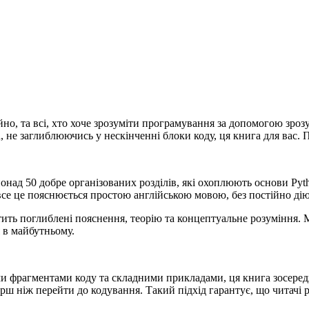
йно, та всі, хто хоче зрозуміти програмування за допомогою зроз
 не заглиблюючись у нескінченні блоки коду, ця книга для вас. 
понад 50 добре організованих розділів, які охоплюють основи Pyt
все це пояснюється простою англійською мовою, без постійно дію
тить поглиблені пояснення, теорію та концептуальне розуміння. 
 в майбутньому.
и фрагментами коду та складними прикладами, ця книга зосередж
ерш ніж перейти до кодування. Такий підхід гарантує, що читачі 