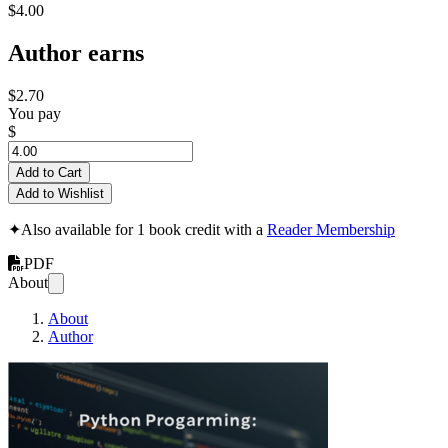
$4.00
Author earns
$2.70
You pay
$
Add to Cart
Add to Wishlist
✦
Also available for 1 book credit with a
Reader Membership
PDF
About
About
Author
Learn Python with 