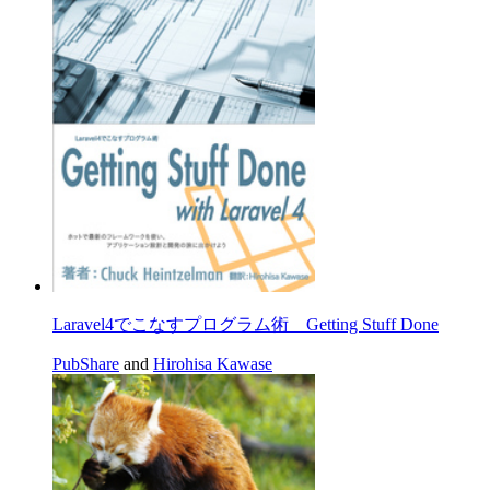
Laravel4でこなすプログラム術 Getting Stuff Done
PubShare
and
Hirohisa Kawase