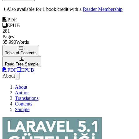
✦
Also available for 1 book credit with a
Reader Membership
PDF
EPUB
281
Pages
35,990
Words
Table of Contents
Read Free Sample
PDF
EPUB
About
About
Author
Translations
Contents
Sample
Laravel 5.1 Güzell