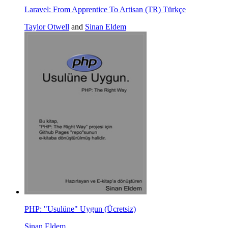
Laravel: From Apprentice To Artisan (TR) Türkçe
Taylor Otwell
and
Sinan Eldem
PHP: "Usulüne" Uygun (Ücretsiz)
Sinan Eldem