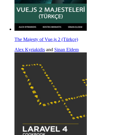
The Majesty of Vue.js 2 (Türkçe)
Alex Kyriakidis
and
Sinan Eldem