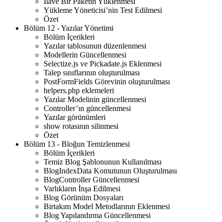
İlave Bir Paketin Yüklenmesi
Yükleme Yöneticisi’nin Test Edilmesi
Özet
Bölüm 12 - Yazılar Yönetimi
Bölüm İçerikleri
Yazılar tablosunun düzenlenmesi
Modellerin Güncellenmesi
Selectize.js ve Pickadate.js Eklenmesi
Talep sınıflarının oluşturulması
PostFormFields Görevinin oluşturulması
helpers.php eklemeleri
Yazılar Modelinin güncellenmesi
Controller’ın güncellenmesi
Yazılar görünümleri
show rotasının silinmesi
Özet
Bölüm 13 - Bloğun Temizlenmesi
Bölüm İçerikleri
Temiz Blog Şablonunun Kullanılması
BlogIndexData Komutunun Oluşturulması
BlogController Güncellenmesi
Varlıkların İnşa Edilmesi
Blog Görünüm Dosyaları
Birtakım Model Metodlarının Eklenmesi
Blog Yapılandırma Güncellenmesi