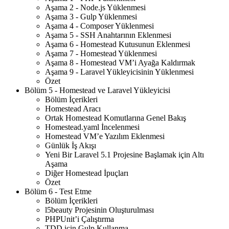
Aşama 2 - Node.js Yüklenmesi
Aşama 3 - Gulp Yüklenmesi
Aşama 4 - Composer Yüklenmesi
Aşama 5 - SSH Anahtarının Eklenmesi
Aşama 6 - Homestead Kutusunun Eklenmesi
Aşama 7 - Homestead Yüklenmesi
Aşama 8 - Homestead VM’i Ayağa Kaldırmak
Aşama 9 - Laravel Yükleyicisinin Yüklenmesi
Özet
Bölüm 5 - Homestead ve Laravel Yükleyicisi
Bölüm İçerikleri
Homestead Aracı
Ortak Homestead Komutlarına Genel Bakış
Homestead.yaml İncelenmesi
Homestead VM’e Yazılım Eklenmesi
Günlük İş Akışı
Yeni Bir Laravel 5.1 Projesine Başlamak için Altı
Aşama
Diğer Homestead İpuçları
Özet
Bölüm 6 - Test Etme
Bölüm İçerikleri
l5beauty Projesinin Oluşturulması
PHPUnit’i Çalıştırma
TDD için Gulp Kullanma