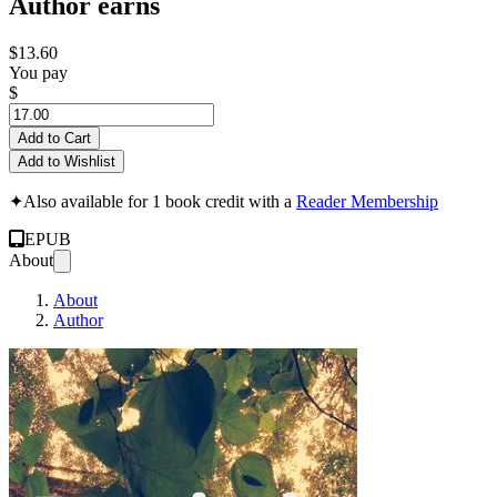
Author earns
$13.60
You pay
$
Add to Cart
Add to Wishlist
✦
Also available for 1 book credit with a
Reader Membership
EPUB
About
About
Author
Examinais as Escrit