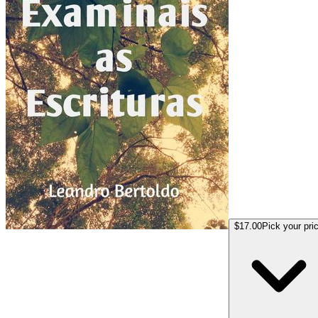
$17.00
Pick your pri