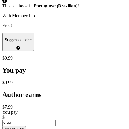
This is a book in
Portuguese (Brazilian)
!
With Membership
Free!
Suggested price
$9.99
You pay
$9.99
Author earns
$7.99
You pay
$