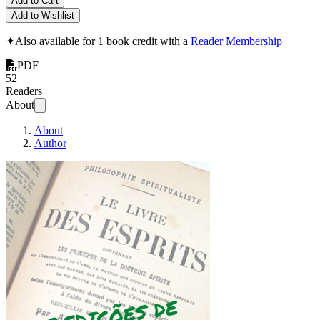
Add to Cart
Add to Wishlist
✦
Also available for 1 book credit with a
Reader Membership
PDF
52
Readers
About
About
Author
As edições de O Livro d