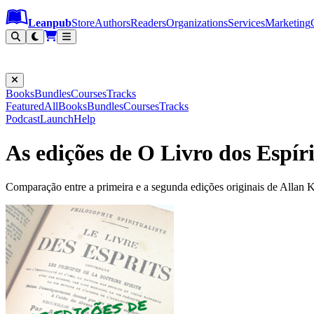
Leanpub Header
Leanpub Navigation
Skip to main content
Go to Leanpub.com
Leanpub
Store
Authors
Readers
Organizations
Services
Marketing
Books
Bundles
Courses
Tracks
Featured
All
Books
Bundles
Courses
Tracks
Podcast
Launch
Help
As edições de O Livro dos Espí
Comparação entre a primeira e a segunda edições originais de Allan K