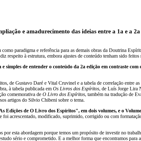
mpliação e amadurecimento das ideias
entre a 1a e a 2a
iu como paradigma e referência para as demais obras da Doutrina Espíri
iz respeito à estrutura, embora ajustes de conteúdo tenham sido feitos n
a e simples de entender o conteúdo da 2a edição em contraste com 
s, de Gustavo Daré e Vital Cruvinel e a tabela de correlação entre as q
bra, à tabela publicada em
Os Livros dos Espíritos
, de Luís Jorge Lira 
dição comemorativa de
O Livro dos Espíritos
, também na tradução de Ev
sos artigos do Silvio Chibeni sobre o tema.
As Edições de O Livro dos Espíritos", em dois volumes, e o Volum
ue foi acrescentado, modificado, suprimido, corrigido ou com formatação
s por esta abordagem porque temos um propósito de investir no trabalh
studo sério e comprometido. E a melhor forma que encontramos para ati