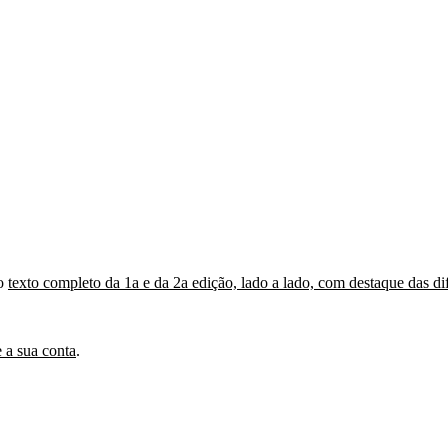
 o
texto completo da 1a e da 2a edição, lado a lado, com destaque das di
 a sua conta
.