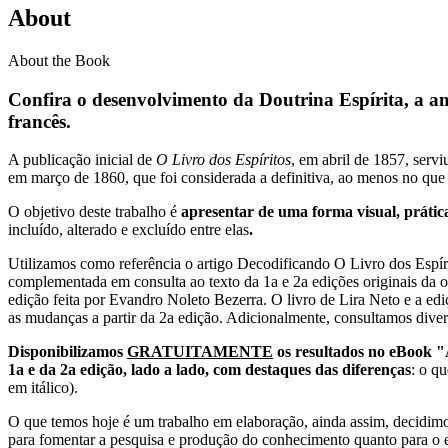
About
About the Book
Confira o desenvolvimento da Doutrina Espírita, a a
francês.
A publicação inicial de
O Livro dos Espíritos
, em abril de 1857, serv
em março de 1860, que foi considerada a definitiva, ao menos no que d
O objetivo deste trabalho é
apresentar de uma forma visual, prátic
incluído, alterado e excluído entre elas
.
Utilizamos como referência o artigo Decodificando O Livro dos Espírito
complementada em consulta ao texto da 1a e 2a edições originais da o
edição feita por Evandro Noleto Bezerra. O livro de Lira Neto e a e
as mudanças a partir da 2a edição. Adicionalmente, consultamos diver
Disponibilizamos
GRATUITAMENTE
os resultados no eBook "
1a e da 2a edição, lado a lado, com destaques das diferenças
: o q
em itálico).
O que temos hoje é um trabalho em elaboração, ainda assim, decidimo
para fomentar a pesquisa e produção do conhecimento quanto para o e