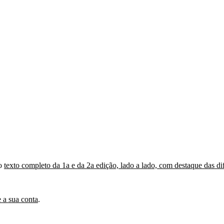
 o
texto completo da 1a e da 2a edição, lado a lado, com destaque das di
 a sua conta
.