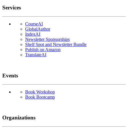
Services
CourseAI
GlobalAuthor
IndexAI
Newsletter Sponsorships
Shelf Spot and Newsletter Bundle
Publish on Amazon
TranslateAI
Events
Book Workshop
Book Bootcamp
Organizations