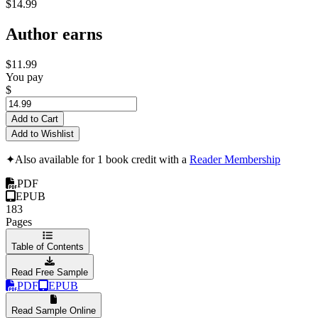
$14.99
Author earns
$11.99
You pay
$
Add to Cart
Add to Wishlist
✦
Also available for 1 book credit with a
Reader Membership
PDF
EPUB
183
Pages
Table of Contents
Read Free Sample
PDF
EPUB
Read Sample Online