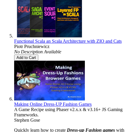
Functional Scala an Scala Architecture with ZIO and Cats
Piotr Pruchniewicz
No Description Available
Add to Cart
Making Online Dress-UP Fashion Games
A Game Recipe using Phaser v2.x.x & v3.16+ JS Gaming
Frameworks.
Stephen Gose
Quickly learn how to create
Dress-up Fashion games
with