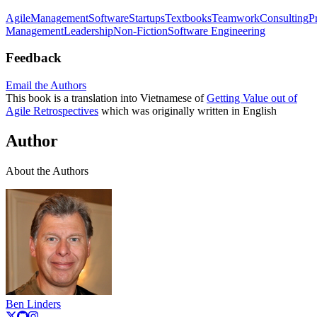
Agile
Management
Software
Startups
Textbooks
Teamwork
Consulting
P
Management
Leadership
Non-Fiction
Software Engineering
Feedback
Email the Authors
This book is a translation into Vietnamese of
Getting Value out of
Agile Retrospectives
which was originally written in English
Author
About the Authors
Ben Linders