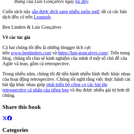
tháng của Luis Gonçalves ngay
tại đây
.
Cuốn sách này
sắp được dịch sang nhiều ngôn ngữ
, tất cả các bản
dịch đều có trên
Leanpub
.
Ben Linders & Luis Gonçalves
Về các tác giả
Cả hai chúng tôi đều là những blogger tích cực
trên
www.benlinders.com
và
https://luis-goncalves.com/
. Trên trang
blog, chúng tôi chia sẻ kinh nghiệm của mình ở một số chủ đề của
Agile và lean, gồm cả retrospective.
Trong nhiều năm, chúng tôi đã tiến hành nhiều hình thức khác nhau
của hoạt động retrospective. Chúng tôi nghĩ rằng việc thực hành các
bài tập khác nhau giúp
phát triển bộ công cụ các bài tập
retrospective cá nhân của riêng bạn
và thu được nhiều giá trị hơn từ
chúng.
Share this book
Categories