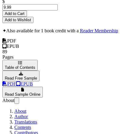
$
Add to Cart
Add to Wishlist
✦
Also available for 1 book credit with a
Reader Membership
PDF
EPUB
89
Pages
Table of Contents
Read Free Sample
PDF
EPUB
Read Sample Online
About
About
Author
Translations
Contents
Contributors