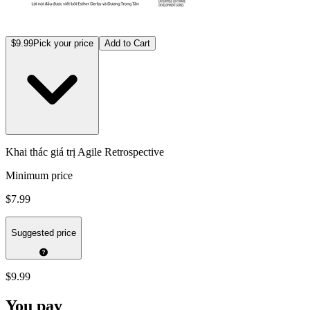
$9.99
Pick your price
Add to Cart
Khai thác giá trị Agile Retrospective
Minimum price
$7.99
Suggested price
$9.99
You pay