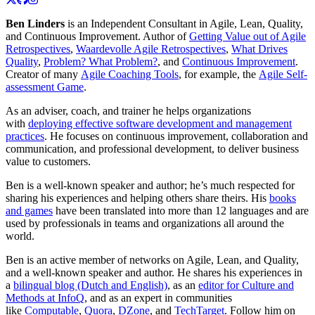
Ben Linders
is an Independent Consultant in Agile, Lean, Quality,
and Continuous Improvement. Author of
Getting Value out of Agile
Retrospectives
,
Waardevolle Agile Retrospectives
,
What Drives
Quality
,
Problem? What Problem?
, and
Continuous Improvement
.
Creator of many
Agile Coaching Tools
, for example, the
Agile Self-
assessment Game
.
As an adviser, coach, and trainer he helps organizations
with
deploying effective software development and management
practices
. He focuses on continuous improvement, collaboration and
communication, and professional development, to deliver business
value to customers.
Ben is a well-known speaker and author; he’s much respected for
sharing his experiences and helping others share theirs. His
books
and games
have been translated into more than 12 languages and are
used by professionals in teams and organizations all around the
world.
Ben is an active member of networks on Agile, Lean, and Quality,
and a well-known speaker and author. He shares his experiences in
a
bilingual blog (Dutch and English)
, as an
editor for Culture and
Methods at InfoQ
, and as an expert in communities
like
Computable
,
Quora
,
DZone
, and
TechTarget
. Follow him on