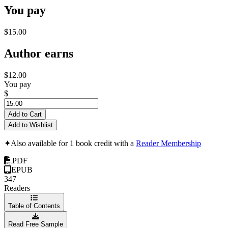
You pay
$15.00
Author earns
$12.00
You pay
$
Add to Cart
Add to Wishlist
✦
Also available for 1 book credit with a
Reader Membership
PDF
EPUB
347
Readers
Table of Contents
Read Free Sample