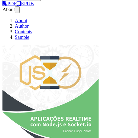
PDF
EPUB
About
About
Author
Contents
Sample
Aplicações Realtime