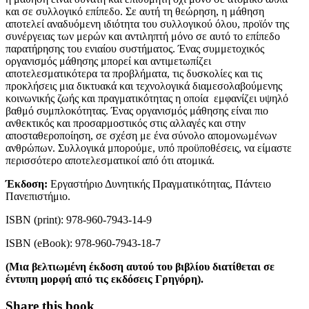
και σε συλλογικό επίπεδο. Σε αυτή τη θεώρηση, η μάθηση
αποτελεί αναδυόμενη ιδιότητα του συλλογικού όλου, προϊόν της
συνέργειας των μερών και αντιληπτή μόνο σε αυτό το επίπεδο
παρατήρησης του ενιαίου συστήματος. Ένας συμμετοχικός
οργανισμός μάθησης μπορεί και αντιμετωπίζει
αποτελεσματικότερα τα προβλήματα, τις δυσκολίες και τις
προκλήσεις μια δικτυακά και τεχνολογικά διαμεσολαβούμενης
κοινωνικής ζωής και πραγματικότητας η οποία εμφανίζει υψηλό
βαθμό συμπλοκότητας. Ένας οργανισμός μάθησης είναι πιο
ανθεκτικός και προσαρμοστικός στις αλλαγές και στην
αποσταθεροποίηση, σε σχέση με ένα σύνολο απομονωμένων
ανθρώπων. Συλλογικά μπορούμε, υπό προϋποθέσεις, να είμαστε
περισσότερο αποτελεσματικοί από ότι ατομικά.
Έκδοση:
Εργαστήριο Δυνητικής Πραγματικότητας, Πάντειο
Πανεπιστήμιο.
ISBN (print): 978-960-7943-14-9
ISBN (eBook): 978-960-7943-18-7
(Μια βελτιωμένη έκδοση αυτού του βιβλίου διατίθεται σε
έντυπη μορφή από τις εκδόσεις Γρηγόρη).
Share this book