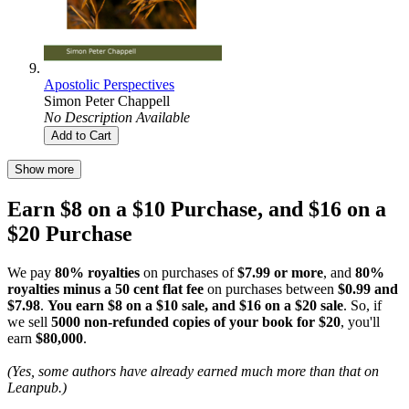
Apostolic Perspectives
Simon Peter Chappell
No Description Available
Add to Cart
Show more
Earn $8 on a $10 Purchase, and $16 on a
$20 Purchase
We pay
80% royalties
on purchases of
$7.99 or more
, and
80%
royalties minus a 50 cent flat fee
on purchases between
$0.99 and
$7.98
.
You earn $8 on a $10 sale, and $16 on a $20 sale
. So, if
we sell
5000 non-refunded copies of your book for $20
, you'll
earn
$80,000
.
(Yes, some authors have already earned much more than that on
Leanpub.)