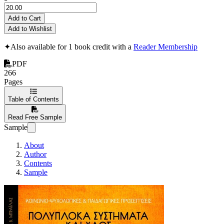
Add to Cart
Add to Wishlist
✦
Also available for 1 book credit with a
Reader Membership
PDF
266
Pages
Table of Contents
Read Free Sample
Sample
About
Author
Contents
Sample
Πολύπλοκα Συστή