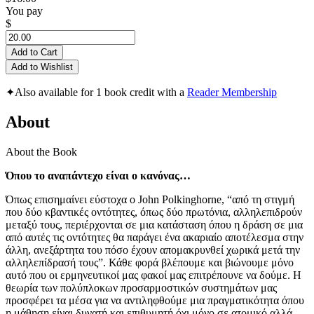
You pay
$
Add to Cart
Add to Wishlist
✦
Also available for 1 book credit with a
Reader Membership
About
About the Book
Όπου το αναπάντεχο είναι ο κανόνας…
Όπως επισημαίνει εύστοχα ο John Polkinghorne, “από τη στιγμή
που δύο κβαντικές οντότητες, όπως δύο πρωτόνια, αλληλεπιδρούν
μεταξύ τους, περιέρχονται σε μια κατάσταση όπου η δράση σε μια
από αυτές τις οντότητες θα παράγει ένα ακαριαίο αποτέλεσμα στην
άλλη, ανεξάρτητα του πόσο έχουν απομακρυνθεί χωρικά μετά την
αλληλεπίδρασή τους”. Κάθε φορά βλέπουμε και βιώνουμε μόνο
αυτό που οι ερμηνευτικοί μας φακοί μας επιτρέπουνε να δούμε. Η
θεωρία των πολύπλοκων προσαρμοστικών συστημάτων μας
προσφέρει τα μέσα για να αντιληφθούμε μια πραγματικότητα όπου
η μάθηση είναι δυνατή και επιθυμητή όχι μόνο σε ατομικό αλλά