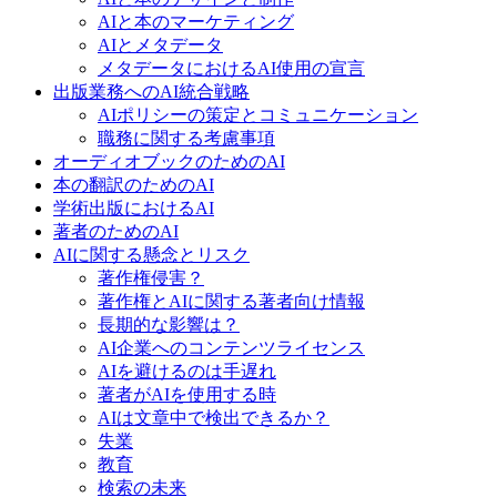
AIと本のマーケティング
AIとメタデータ
メタデータにおけるAI使用の宣言
出版業務へのAI統合戦略
AIポリシーの策定とコミュニケーション
職務に関する考慮事項
オーディオブックのためのAI
本の翻訳のためのAI
学術出版におけるAI
著者のためのAI
AIに関する懸念とリスク
著作権侵害？
著作権とAIに関する著者向け情報
長期的な影響は？
AI企業へのコンテンツライセンス
AIを避けるのは手遅れ
著者がAIを使用する時
AIは文章中で検出できるか？
失業
教育
検索の未来