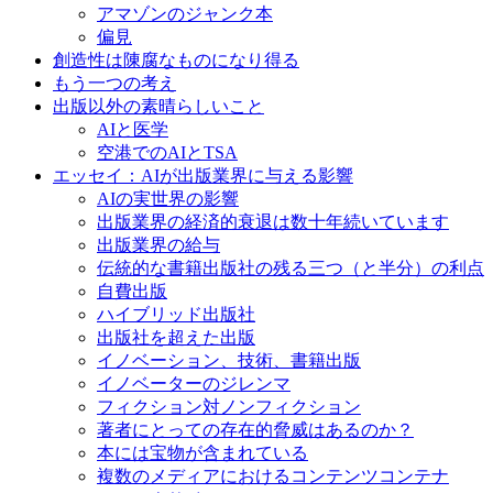
アマゾンのジャンク本
偏見
創造性は陳腐なものになり得る
もう一つの考え
出版以外の素晴らしいこと
AIと医学
空港でのAIとTSA
エッセイ：AIが出版業界に与える影響
AIの実世界の影響
出版業界の経済的衰退は数十年続いています
出版業界の給与
伝統的な書籍出版社の残る三つ（と半分）の利点
自費出版
ハイブリッド出版社
出版社を超えた出版
イノベーション、技術、書籍出版
イノベーターのジレンマ
フィクション対ノンフィクション
著者にとっての存在的脅威はあるのか？
本には宝物が含まれている
複数のメディアにおけるコンテンツコンテナ