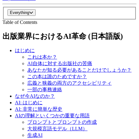
Everything
Table of Contents
出版業界におけるAI革命 (日本語版)
はじめに
これは本か？
AI自体に対する出版社の苦痛
あなたが知る必要があることだけでしょうか？
この本は誰のためですか？
広義と狭義の両方のアクセシビリティ
一部の事務連絡
なぜ今AIなのか？
AI: はじめに
AI: 非常に簡単な歴史
AIの理解といくつかの重要な用語
プロンプトとプロンプトの作成
大規模言語モデル（LLM）
生成AI