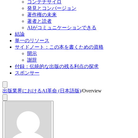
コンテナサイロ
発見とコンバージョン
著作権の未来
著者と読者
AIがコミュニケーションできる
結論
単一のリソース
サイドノート：この本を書くための資格
開示
謝辞
付録：伝統的な出版の残る利点の探求
スポンサー
出版業界におけるAI革命 (日本語版)
/
Overview