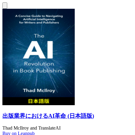
出版業界におけるAI革命 (日本語版)
Thad McIlroy
and
TranslateAI
Buy on Leanpub