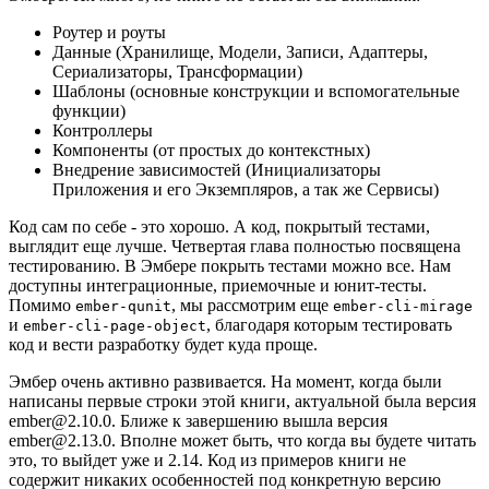
Роутер и роуты
Данные (Хранилище, Модели, Записи, Адаптеры,
Сериализаторы, Трансформации)
Шаблоны (основные конструкции и вспомогательные
функции)
Контроллеры
Компоненты (от простых до контекстных)
Внедрение зависимостей (Инициализаторы
Приложения и его Экземпляров, а так же Сервисы)
Код сам по себе - это хорошо. А код, покрытый тестами,
выглядит еще лучше. Четвертая глава полностью посвящена
тестированию. В Эмбере покрыть тестами можно все. Нам
доступны интеграционные, приемочные и юнит-тесты.
Помимо
, мы рассмотрим еще
ember-qunit
ember-cli-mirage
и
, благодаря которым тестировать
ember-cli-page-object
код и вести разработку будет куда проще.
Эмбер очень активно развивается. На момент, когда были
написаны первые строки этой книги, актуальной была версия
ember@2.10.0. Ближе к завершению вышла версия
ember@2.13.0. Вполне может быть, что когда вы будете читать
это, то выйдет уже и 2.14. Код из примеров книги не
содержит никаких особенностей под конкретную версию