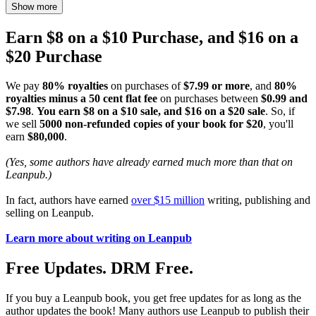
Show more
Earn $8 on a $10 Purchase, and $16 on a
$20 Purchase
We pay
80% royalties
on purchases of
$7.99 or more
, and
80%
royalties minus a 50 cent flat fee
on purchases between
$0.99 and
$7.98
.
You earn $8 on a $10 sale, and $16 on a $20 sale
. So, if
we sell
5000 non-refunded copies of your book for $20
, you'll
earn
$80,000
.
(Yes, some authors have already earned much more than that on
Leanpub.)
In fact, authors have earned
over $15 million
writing, publishing and
selling on Leanpub.
Learn more about writing on Leanpub
Free Updates. DRM Free.
If you buy a Leanpub book, you get free updates for as long as the
author updates the book! Many authors use Leanpub to publish their