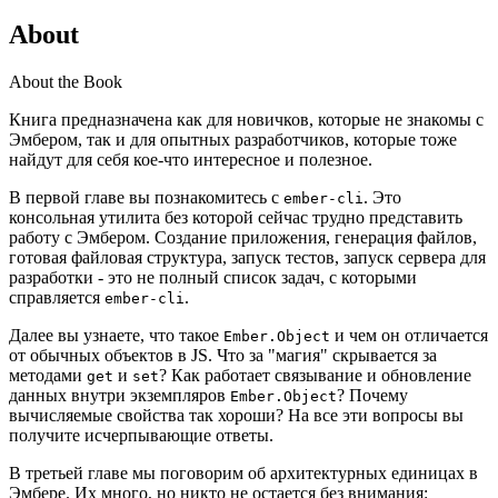
About
About the Book
Книга предназначена как для новичков, которые не знакомы с
Эмбером, так и для опытных разработчиков, которые тоже
найдут для себя кое-что интересное и полезное.
В первой главе вы познакомитесь с
. Это
ember-cli
консольная утилита без которой сейчас трудно представить
работу с Эмбером. Создание приложения, генерация файлов,
готовая файловая структура, запуск тестов, запуск сервера для
разработки - это не полный список задач, с которыми
справляется
.
ember-cli
Далее вы узнаете, что такое
и чем он отличается
Ember.Object
от обычных объектов в JS. Что за "магия" скрывается за
методами
и
? Как работает связывание и обновление
get
set
данных внутри экземпляров
? Почему
Ember.Object
вычисляемые свойства так хороши? На все эти вопросы вы
получите исчерпывающие ответы.
В третьей главе мы поговорим об архитектурных единицах в
Эмбере. Их много, но никто не остается без внимания: