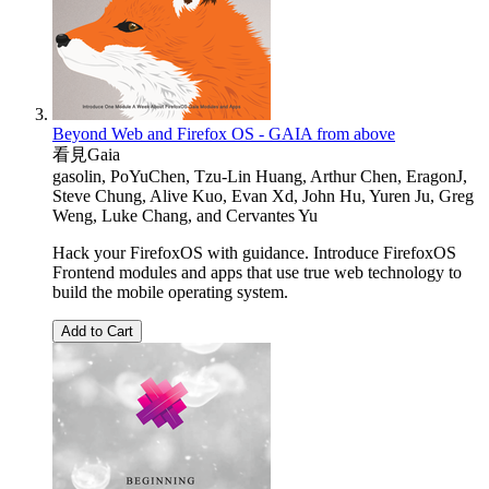
Beyond Web and Firefox OS - GAIA from above
看見Gaia
gasolin
,
PoYuChen
,
Tzu-Lin Huang
,
Arthur Chen
,
EragonJ
,
Steve Chung
,
Alive Kuo
,
Evan Xd
,
John Hu
,
Yuren Ju
,
Greg
Weng
,
Luke Chang
, and
Cervantes Yu
Hack your FirefoxOS with guidance. Introduce FirefoxOS
Frontend modules and apps that use true web technology to
build the mobile operating system.
Add to Cart