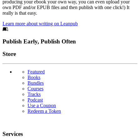
producing your ebook your own way, you can even upload your
own PDF and/or EPUB files and then publish with one click!) It
really is that easy.
Learn more about writing on Leanpub
Footer
Publish Early, Publish Often
Links
Store
Featured
Books
Bundles
Courses
Tracks
Podcast
Use a Coupon
Redeem a Token
Services