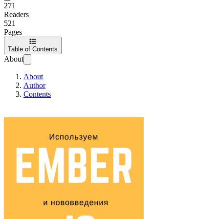
271
Readers
521
Pages
Table of Contents
About
About
Author
Contents
Ember Book