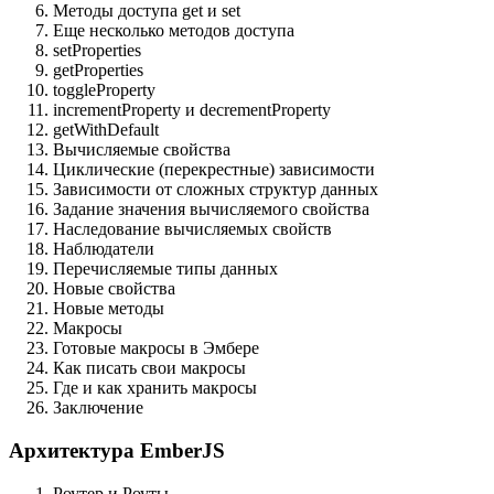
Методы доступа get и set
Еще несколько методов доступа
setProperties
getProperties
toggleProperty
incrementProperty и decrementProperty
getWithDefault
Вычисляемые свойства
Циклические (перекрестные) зависимости
Зависимости от сложных структур данных
Задание значения вычисляемого свойства
Наследование вычисляемых свойств
Наблюдатели
Перечисляемые типы данных
Новые свойства
Новые методы
Макросы
Готовые макросы в Эмбере
Как писать свои макросы
Где и как хранить макросы
Заключение
Архитектура EmberJS
Роутер и Роуты