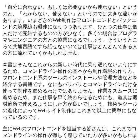
「自分に合わない、もしくは必要ないから使わない」という
のと、「わからない、使えない」というのでは大きな違いが
あります。いまどきのWeb制作はフロントエンドとバックエ
ンドの境界線も曖昧になりつつあります。ひとつの仕事は個
人だけで完結するものの方が少なく、多くの場合はプログラ
マやエンジニアの方との協業になるでしょう。そういうとこ
ろで共通言語ですら話せないのでは仕事はどんどんできる人
の方に流れていくかもしれません。
本書はそんなこれからの新しい時代に乗り遅れないようにす
るため、コマンドライン操作の基本から制作環境の作り方、
フロントエンド系のツールのインストールや管理方法などを
紹介する書籍です。なにもバリバリとコマンドラインだけを
使って制作を進めるわけではありません。作業をスムーズに
進めるため、また仕事を早く終わらせるためにも、道具は適
材適所で使えるようにした方が良いでしょう。技術やツール
の進化によってWebサイト制作はこれまで以上に簡単にもな
っているのです。
主にWebのフロントエンドを担当する皆さんは、これまでコ
マンドラインの操作が難しく感じていた方が多いかもしれま