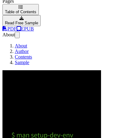
Pages
Table of Contents
Read Free Sample
PDF
EPUB
About
About
Author
Contents
Sample
Development Envi