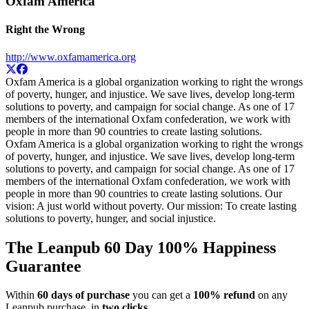
Oxfam America
Right the Wrong
http://www.oxfamamerica.org
Oxfam America is a global organization working to right the wrongs
of poverty, hunger, and injustice. We save lives, develop long-term
solutions to poverty, and campaign for social change. As one of 17
members of the international Oxfam confederation, we work with
people in more than 90 countries to create lasting solutions.
Oxfam America is a global organization working to right the wrongs
of poverty, hunger, and injustice. We save lives, develop long-term
solutions to poverty, and campaign for social change. As one of 17
members of the international Oxfam confederation, we work with
people in more than 90 countries to create lasting solutions. Our
vision: A just world without poverty. Our mission: To create lasting
solutions to poverty, hunger, and social injustice.
The Leanpub 60 Day 100% Happiness
Guarantee
Within
60 days of purchase
you can get a
100% refund
on any
Leanpub purchase, in
two clicks
.