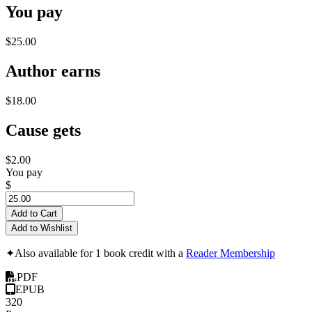
You pay
$25.00
Author earns
$18.00
Cause gets
$2.00
You pay
$
Add to Cart
Add to Wishlist
✦
Also available for 1 book credit with a
Reader Membership
PDF
EPUB
320