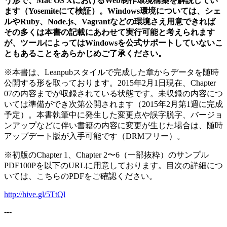
う形で、Mac OS XにおけるWeb制作環境構築を解説してい
ます（Yosemiteにて検証）。Windows環境については、シェ
ルやRuby、Node.js、Vagrantなどの環境さえ用意できれば
その多くは本書の記載にあわせて実行可能と考えられます
が、ツールによってはWindowsを公式サポートしていないこ
ともあることをあらかじめご了承ください。
※本書は、Leanpubスタイルで完成した章からデータを随時
公開する形を取っております。2015年2月1日現在、Chapter
07の内容までが収録されている状態です。未収録の内容につ
いては準備ができ次第公開されます（2015年2月第1週に完成
予定）。本書執筆中に発生した変更点や誤字脱字、バージョ
ンアップなどに伴い書籍の内容に変更が生じた場合は、随時
アップデート版が入手可能です（DRMフリー）。
※初版のChapter 1、Chapter 2〜6（一部抜粋）のサンプル
PDF100Pを以下のURLに用意しております。目次の詳細につ
いては、こちらのPDFをご確認ください。
http://hive.gl/5TtQl
---