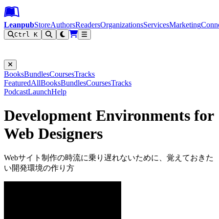
Leanpub Header
Leanpub Navigation
Skip to main content
Go to Leanpub.com
Leanpub
Store
Authors
Readers
Organizations
Services
Marketing
Conn
Ctrl K
Filter
Books
Bundles
Courses
Tracks
Featured
All
Books
Bundles
Courses
Tracks
Podcast
Launch
Help
Development Environments for
Web Designers
Webサイト制作の時流に乗り遅れないために、覚えておきた
い開発環境の作り方