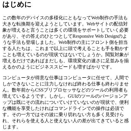
はじめに
この数年のデバイスの多様化にともなってWeb制作の手法も
大きな転換期を迎えようとしています。Webサイトの配信対
象が増えると言うことは多くの環境をサポートしていく必要
があり、その答えのひとつとしてResponsive Web Designのよ
うな手法も登場しました。Web制作の主にフロント側を担当
する人たちは、これまで以上に頭で考えることも手を動かす
ことも増えているのが現状ではないでしょうか。閲覧対象が
増えるだけであればまだしも、環境変化の速さに足並みを揃
えるかのようにビジネススピードも増すばかりです。
コンピュータが得意な仕事はコンピュータに任せて、人間で
しかできないことに注力しなければ終わる仕事も終わりませ
ん。数年前からCSSプリプロセッサなどのツールの利用者も
増えているようです。しかし、GUIのツールのバージョンア
ップは既にその流れについていけていないのが現状で、便利
な機能を享受したければコマンドラインでの操作は必須で
す。その一方ではその波に乗り切れない方も多く見受けら
れ、それらを使える人と使えない人の差が出てきていると感
じます。