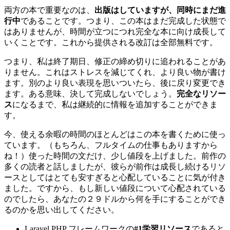
両方の本で重要なのは、
出版はしていますが、同時にまだ進
行中
であることです。つまり、この本はまだ完成した状態で
はありませんが、時間が立つにつれ完全な本に向け成長して
いくことです。これから提供される改訂は全部無料です。
つまり、私は終了期日、修正の締め切りに追われることがあ
りません。これはストレスを減じてくれ、より良い物が書け
ます。別のより良い表現を思いついたら、後に戻り変更でき
ます。ある意味、決して完成しないでしょう。
完全なリソー
ス
になるまで、私は継続的に情報を追加することができま
す。
今、使える余暇の時間のほとんどはこの本を書くために使っ
ています。（もちろん、フルタイムの仕事もありますから
ね！）使った時間の文だけ、少し値段を上げました。前作の
多くの読者と話しましたが、彼らが前作は成長し続けるリソ
ースとしてはとても安すぎると心配していることに気が付き
ました。ですから、もし新しい値段について心配されている
のでしたら、あなたの２９ドルから何を手にすることができ
るのかを思い出してください。
Laravel PHP フレームワークの
#1学習リソース
であると