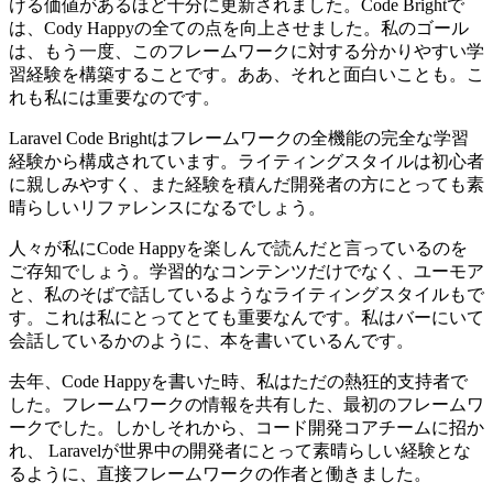
ける価値があるほど十分に更新されました。Code Brightで
は、Cody Happyの全ての点を向上させました。私のゴール
は、もう一度、このフレームワークに対する分かりやすい学
習経験を構築することです。ああ、それと面白いことも。こ
れも私には重要なのです。
Laravel Code Brightはフレームワークの全機能の完全な学習
経験から構成されています。ライティングスタイルは初心者
に親しみやすく、また経験を積んだ開発者の方にとっても素
晴らしいリファレンスになるでしょう。
人々が私にCode Happyを楽しんで読んだと言っているのを
ご存知でしょう。学習的なコンテンツだけでなく、ユーモア
と、私のそばで話しているようなライティングスタイルもで
す。これは私にとってとても重要なんです。私はバーにいて
会話しているかのように、本を書いているんです。
去年、Code Happyを書いた時、私はただの熱狂的支持者で
した。フレームワークの情報を共有した、最初のフレームワ
ークでした。しかしそれから、コード開発コアチームに招か
れ、 Laravelが世界中の開発者にとって素晴らしい経験とな
るように、直接フレームワークの作者と働きました。