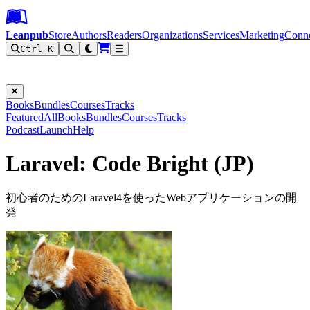
Leanpub Header
Leanpub Navigation
Skip to main content
Go to Leanpub.com
Leanpub
Store
Authors
Readers
Organizations
Services
Marketing
Conn
Ctrl K
Filter
Books
Bundles
Courses
Tracks
Featured
All
Books
Bundles
Courses
Tracks
Podcast
Launch
Help
Laravel: Code Bright (JP)
初心者のためのLaravel4を使ったWebアプリケーションの開
発