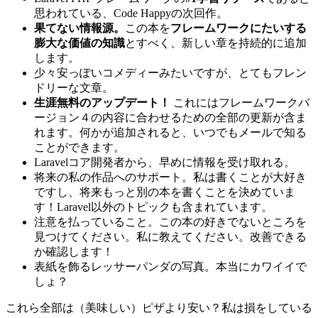
思われている、Code Happyの次回作。
果てない情報源。
この本を
フレームワークにたいする
膨大な価値の知識
とすべく、新しい章を持続的に追加
します。
少々安っぽいコメディーみたいですが、とてもフレン
ドリーな文章。
生涯無料のアップデート！
これにはフレームワークバ
ージョン４の内容に合わせるための全部の更新が含ま
れます。何かが追加されると、いつでもメールで知る
ことができます。
Laravelコア開発者から、早めに情報を受け取れる。
将来の私の作品へのサポート。私は書くことが大好き
ですし、将来もっと別の本を書くことを決めていま
す！Laravel以外のトピックも含まれています。
注意を払っていること。この本の好きでないところを
見つけてください。私に教えてください。改善できる
か確認します！
表紙を飾るレッサーパンダの写真。本当にカワイイで
しょ？
これら全部は（美味しい）ピザより安い？私は損をしている