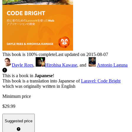
This book is 100% complete
Last updated on 2015-08-07
Dayle Rees
,
Hirohisa Kawase
, and
Antonio Laguna
This is a book in
Japanese
!
This book is a translation into Japanese of
Laravel: Code Bright
which was originally written in English
Minimum price
$29.99
Suggested price