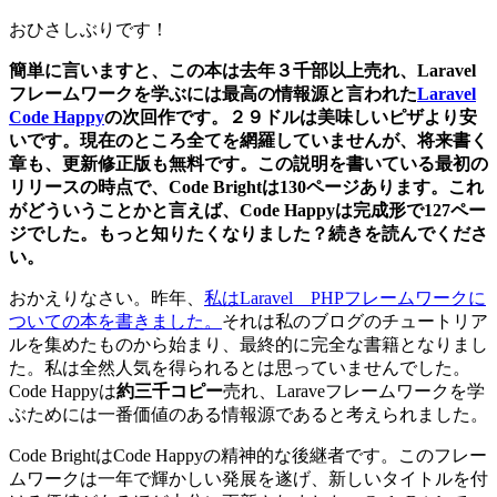
おひさしぶりです！
簡単に言いますと、この本は去年３千部以上売れ、
Laravel
フレームワークを学ぶには最高の情報源と言われた
Laravel
Code Happy
の次回作です。２９ドルは美味しいピザより安
いです。現在のところ全てを網羅していませんが、将来書く
章も、更新修正版も無料です。この説明を書いている最初の
リリースの時点で、Code Brightは130ページあります。これ
がどういうことかと言えば、Code Happyは完成形で127ペー
ジでした。もっと知りたくなりました？続きを読んでくださ
い。
おかえりなさい。昨年、
私はLaravel PHPフレームワークに
ついての本を書きました。
それは私のブログのチュートリア
ルを集めたものから始まり、最終的に完全な書籍となりまし
た。私は全然人気を得られるとは思っていませんでした。
Code Happyは
約三千コピー
売れ、Laraveフレームワークを学
ぶためには一番価値のある情報源であると考えられました。
Code BrightはCode Happyの精神的な後継者です。このフレー
ムワークは一年で輝かしい発展を遂げ、新しいタイトルを付