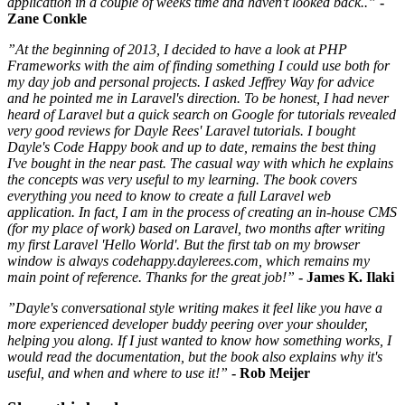
application in a couple of weeks time and haven't looked back..”
-
Zane Conkle
”At the beginning of 2013, I decided to have a look at PHP
Frameworks with the aim of finding something I could use both for
my day job and personal projects. I asked Jeffrey Way for advice
and he pointed me in Laravel's direction. To be honest, I had never
heard of Laravel but a quick search on Google for tutorials revealed
very good reviews for Dayle Rees' Laravel tutorials. I bought
Dayle's Code Happy book and up to date, remains the best thing
I've bought in the near past. The casual way with which he explains
the concepts was very useful to my learning. The book covers
everything you need to know to create a full Laravel web
application. In fact, I am in the process of creating an in-house CMS
(for my place of work) based on Laravel, two months after writing
my first Laravel 'Hello World'. But the first tab on my browser
window is always codehappy.daylerees.com, which remains my
main point of reference. Thanks for the great job!”
- James K. Ilaki
”Dayle's conversational style writing makes it feel like you have a
more experienced developer buddy peering over your shoulder,
helping you along. If I just wanted to know how something works, I
would read the documentation, but the book also explains why it's
useful, and when and where to use it!”
- Rob Meijer