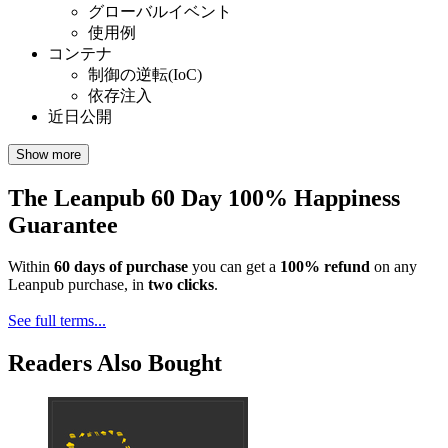
グローバルイベント
使用例
コンテナ
制御の逆転(IoC)
依存注入
近日公開
Show more
The Leanpub 60 Day 100% Happiness
Guarantee
Within
60 days of purchase
you can get a
100% refund
on any
Leanpub purchase, in
two clicks
.
See full terms...
Readers Also Bought