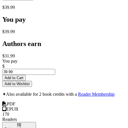
$39.99
You pay
$39.99
Authors earn
$31.99
You pay
$
Add to Cart
Add to Wishlist
✦
Also available for 2 book credits with a
Reader Membership
PDF
EPUB
170
Readers