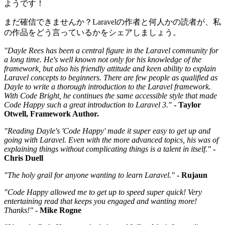
ようです！
まだ確信できませんか？Laravelの作者と何人かの読者が、私
の作品をどう言っているかをシェアしましょう。
"Dayle Rees has been a central figure in the Laravel community for
a long time. He's well known not only for his knowledge of the
framework, but also his friendly attitude and keen ability to explain
Laravel concepts to beginners. There are few people as qualified as
Dayle to write a thorough introduction to the Laravel framework.
With Code Bright, he continues the same accessible style that made
Code Happy such a great introduction to Laravel 3."
- Taylor
Otwell, Framework Author.
"Reading Dayle's 'Code Happy' made it super easy to get up and
going with Laravel. Even with the more advanced topics, his was of
explaining things without complicating things is a talent in itself."
-
Chris Duell
"The holy grail for anyone wanting to learn Laravel."
- Rujaun
"Code Happy allowed me to get up to speed super quick! Very
entertaining read that keeps you engaged and wanting more!
Thanks!"
-
Mike Rogne