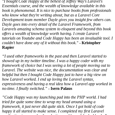
"I bought Code Happy at the behest of Jeffrey Way's Laravel's
Essentials course, and the wealth of knowledge available in this
book is phenomenal. It is nice to purchase books from professionals
who know what they're writing about, but as a Laravel Core
Development team member Dayle gives you insight few others can.
Dayle goes into every detail of the Laravel Framework, from
Laravels amazing schema system to eloquent and beyond this book
offers a wealth of knowledge worth having. I create Laravel
tutorials on Youtube and Code Happy has been an invaluable tool. I
couldn't have done any of it without this book."
- Kristopher
Rapier
“I used other frameworks in the past and then Laravel started to
showed up in my twitter timeline. I was a happy coder with my
framework of choice but I was seeing a lot of people moving out to
Laravel. The website was nice, the documentation was clear and
helpful but then I bought Code Happy just to have a big view on
how Laravel worked. I end up loving the Laravel syntax,
expressiveness and having a real idea how a Laravel app worked in
no-time. I finally switched.”
- Isern Palaus
”Code Happy was my launching pad into the PHP world. I had
tried for quite some time to wrap my head around using a
framework, it just never did quite stick. Once I got hold of code
happy it all started to make sense. I completed my first Laravel