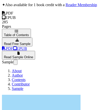
✦
Also available for 1 book credit with a
Reader Membership
PDF
EPUB
285
Pages
Table of Contents
Read Free Sample
PDF
EPUB
Read Sample Online
Sample
About
Author
Contents
Contributor
Sample
Wir wollen bauen!