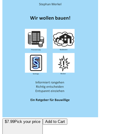
$7.99
Pick your price
Add to Cart