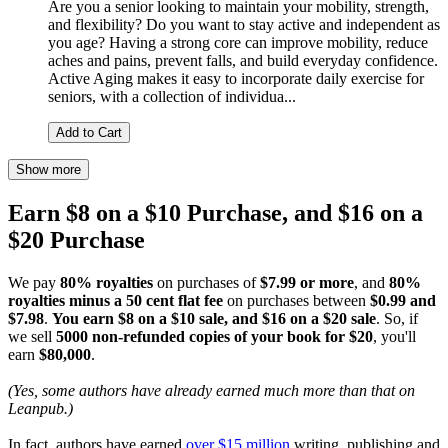
Are you a senior looking to maintain your mobility, strength,
and flexibility? Do you want to stay active and independent as
you age? Having a strong core can improve mobility, reduce
aches and pains, prevent falls, and build everyday confidence.
Active Aging makes it easy to incorporate daily exercise for
seniors, with a collection of individua...
Add to Cart
Show more
Earn $8 on a $10 Purchase, and $16 on a
$20 Purchase
We pay
80% royalties
on purchases of
$7.99 or more
, and
80%
royalties minus a 50 cent flat fee
on purchases between
$0.99 and
$7.98
.
You earn $8 on a $10 sale, and $16 on a $20 sale
. So, if
we sell
5000 non-refunded copies of your book for $20
, you'll
earn
$80,000
.
(Yes, some authors have already earned much more than that on
Leanpub.)
In fact, authors have earned
over $15 million
writing, publishing and