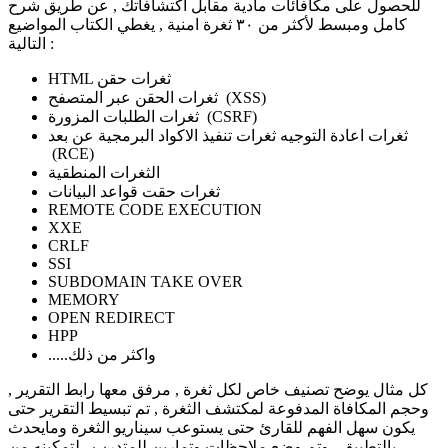
للحصول على مكافائات مادية مقابل اكتشافاتك , عن طريق شرح
كامل ومبسط لأكثر من ٣٠ ثغرة امنية , يغطي الكتاب المواضيع
التالية :
HTML ثغرات حقن
ثغرات الحقن عبر المتصفح (XSS)
ثغرات الطلبات المزورة (CSRF)
ثغرات اعادة التوجيه ثغرات تنفيذ الاكواد البرمجية عن بعد
(RCE)
الثغرات المنطقية
ثغرات حقت قواعد البيانات
REMOTE CODE EXECUTION
XXE
CRLF
SSI
SUBDOMAIN TAKE OVER
MEMORY
OPEN REDIRECT
HPP
.....واكثر من ذلك
كل مثال يوضح تصنيف خاص لكل ثغرة , مرفق معها رابط التقرير ,
وحجم المكافاة المدفوعة لمكتشف الثغرة , تم تبسيط التقرير حتى
يكون سهل الفهم للقارئ حتى يستوعب سيناريو الثغرة ومايحدث
بالتطبيق , وتم وضع ملاحظات وتمارين للمتدرب , لتمكينه من