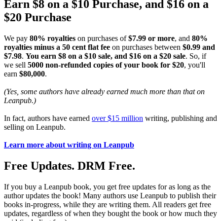
Earn $8 on a $10 Purchase, and $16 on a
$20 Purchase
We pay
80% royalties
on purchases of
$7.99 or more
, and
80%
royalties minus a 50 cent flat fee
on purchases between
$0.99 and
$7.98
.
You earn $8 on a $10 sale, and $16 on a $20 sale
. So, if
we sell
5000 non-refunded copies of your book for $20
, you'll
earn
$80,000
.
(Yes, some authors have already earned much more than that on
Leanpub.)
In fact, authors have earned
over $15 million
writing, publishing and
selling on Leanpub.
Learn more about writing on Leanpub
Free Updates. DRM Free.
If you buy a Leanpub book, you get free updates for as long as the
author updates the book! Many authors use Leanpub to publish their
books in-progress, while they are writing them. All readers get free
updates, regardless of when they bought the book or how much they