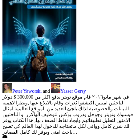
Peter Yaworski
and
Yasser Gersy
في شهر مايو٢٠١٦ قام موقع تويتر بدفع اكثر من 300,000 $ دولار
لباحثين امنيين اكتشفوا ثغرات وقام بالابلاغ عنها ,ونظرا لاهمية
البيانات والخصوصية لذلك يلجئ العديد من المواقع العالمية امثال
فيسبوك وتويتر وجوجل ودروب بوكس لتوظيف الهاكرز او الباحثيين
الامنين لتحليل تطبيقاتهم وايجاد نقاط الضعف بها, هذا الكتاب يوفر
لك شرح كامل ووافي لكل ماتحتاجه للدخول لهذا العالم كي تصبح
باحث امنى ويوفر لك كامل المصادر…