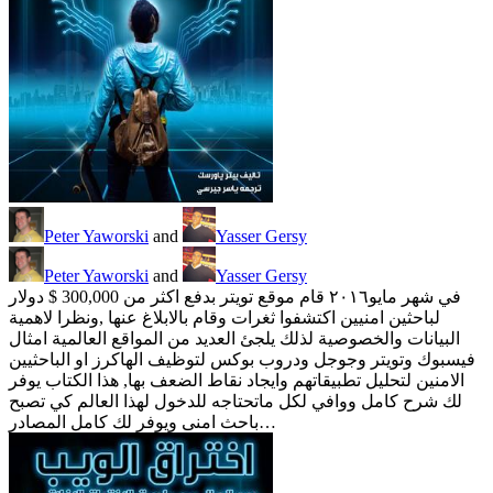
Peter Yaworski
and
Yasser Gersy
Peter Yaworski
and
Yasser Gersy
في شهر مايو٢٠١٦ قام موقع تويتر بدفع اكثر من 300,000 $ دولار
لباحثين امنيين اكتشفوا ثغرات وقام بالابلاغ عنها ,ونظرا لاهمية
البيانات والخصوصية لذلك يلجئ العديد من المواقع العالمية امثال
فيسبوك وتويتر وجوجل ودروب بوكس لتوظيف الهاكرز او الباحثيين
الامنين لتحليل تطبيقاتهم وايجاد نقاط الضعف بها, هذا الكتاب يوفر
لك شرح كامل ووافي لكل ماتحتاجه للدخول لهذا العالم كي تصبح
باحث امنى ويوفر لك كامل المصادر…