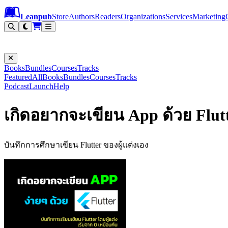
Leanpub Header
Leanpub Navigation
Skip to main content
Go to Leanpub.com
Leanpub
Store
Authors
Readers
Organizations
Services
Marketing
Books
Bundles
Courses
Tracks
Featured
All
Books
Bundles
Courses
Tracks
Podcast
Launch
Help
เกิดอยากจะเขียน App ด้วย Flut
บันทึกการศึกษาเขียน Flutter ของผู้แต่งเอง