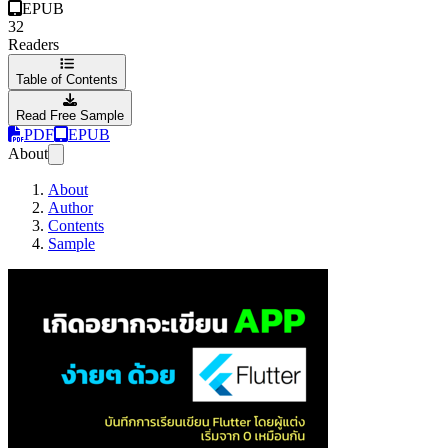
EPUB
32
Readers
Table of Contents
Read Free Sample
PDF
EPUB
About
About
Author
Contents
Sample
เกิดอยากจะเขียน A