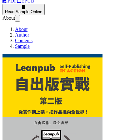
PDF
EPUB
Read Sample Online
About
About
Author
Contents
Sample
Leanpub 自出版