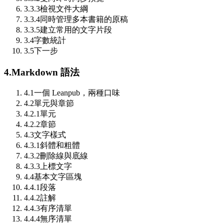
3.3.3
檢視文件大綱
3.3.4
同時管理多本書籍的原稿
3.3.5
建立常用的文字片段
3.4
字數統計
3.5
下一步
4.
Markdown 語法
4.1
一個 Leanpub，兩種口味
4.2
單元與章節
4.2.1
單元
4.2.2
章節
4.3
文字樣式
4.3.1
斜體和粗體
4.3.2
刪除線與底線
4.3.3
上標文字
4.4
基本文字區塊
4.4.1
段落
4.4.2
註解
4.4.3
有序清單
4.4.4
無序清單