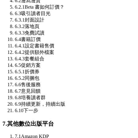
6.2
邊寫邊賣
6.2.1
Beta 書如何訂價？
6.3
吸引讀者目光
6.3.1
封面設計
6.3.2
落地頁
6.3.3
免費試讀
6.4
書籍訂價
6.4.1
設定書籍售價
6.4.2
提供額外檔案
6.4.3
套餐組合
6.5
促銷方案
6.5.1
折價券
6.5.2
同捆包
6.6
售後服務
6.7
意見回饋
6.8
培養讀者群
6.9
持續更新，持續出版
6.10
下一步
7.
其他數位出版平台
7.1
Amazon KDP