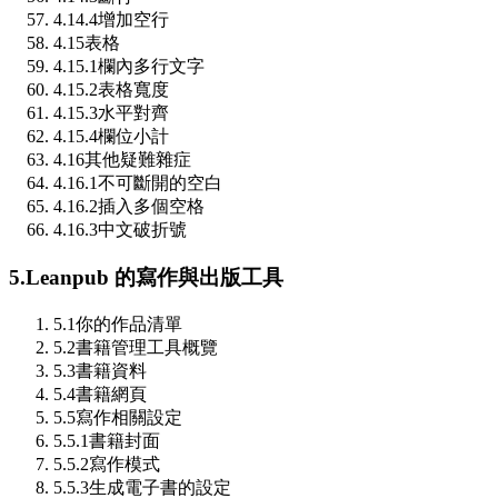
4.14.4
增加空行
4.15
表格
4.15.1
欄內多行文字
4.15.2
表格寬度
4.15.3
水平對齊
4.15.4
欄位小計
4.16
其他疑難雜症
4.16.1
不可斷開的空白
4.16.2
插入多個空格
4.16.3
中文破折號
5.
Leanpub 的寫作與出版工具
5.1
你的作品清單
5.2
書籍管理工具概覽
5.3
書籍資料
5.4
書籍網頁
5.5
寫作相關設定
5.5.1
書籍封面
5.5.2
寫作模式
5.5.3
生成電子書的設定