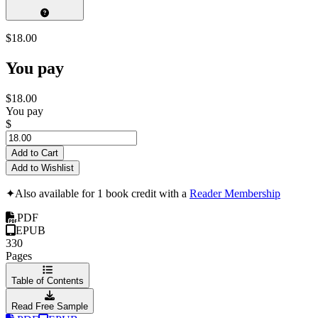
$18.00
You pay
$18.00
You pay
$
Add to Cart
Add to Wishlist
✦
Also available for 1 book credit with a
Reader Membership
PDF
EPUB
330
Pages
Table of Contents
Read Free Sample