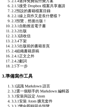
2.1.4
選擇免費或付費方案
2.1.5
接受 Dropbox 檔案共享邀請
2.2
預設的書籍檔案目錄
2.2.1
線上寫作又是長什麼樣？
2.3
預覽，然後出版！
2.3.1
自動推送電子書
2.3.2
出版
2.3.3
請收信
2.3.4
下架
2.3.5
出版前的書籍首頁
2.4
組織書籍原稿
2.4.1
正文之外
2.4.2
獻詞
2.5
下一步
3.
準備寫作工具
3.1
認識 Markdown 語言
3.2
選一個順手的 Markdown 編輯器
3.3
安裝與設定 Atom
3.3.1
安裝 Atom 擴充套件
3.3.2
雙向即時同步預覽