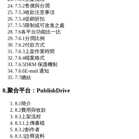
7.5.2
售價與分潤
7.5.3
收款注意事項
7.5.4
促銷折扣
7.5.5
限制或可改進之處
7.6
各平台功能比一比
7.6.1
分潤比例
7.6.2
付款方式
7.6.3
上架作業時間
7.6.4
檔案格式
7.6.5
DRM 保護機制
7.6.6
E-mail 通知
7.7
總結
8.
聚合平台：PublishDrive
8.1
簡介
8.2
費用與收款
8.3
上架流程
8.3.1
上傳書檔
8.3.2
創作者
8.3.3
詮釋資料