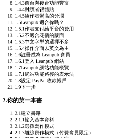
1.4.3
前台與後台功能豐富
1.4.4
對讀者很體貼
1.4.5
給作者蠻高的分潤
1.5
Leanpub 適合你嗎？
1.5.1
作者支付給平台的費用
1.5.2
不適合花俏的版面
1.5.3
中文字型的選擇不多
1.5.4
操作介面以英文為主
1.6
註冊成為 Leanpub 會員
1.6.1
登入 Leanpub 網站
1.7
Leanpub 網站功能概覽
1.7.1
網站功能路徑的表示法
1.8
設定 PayPal 收款帳戶
1.9
下一步
2.
你的第一本書
2.1
建立書籍
2.1.1
輸入基本資料
2.1.2
選擇寫作模式
2.1.3
離線寫作模式（付費會員限定）