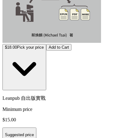
$18.00
Pick your price
Add to Cart
Leanpub 自出版實戰
Minimum price
$15.00
Suggested price