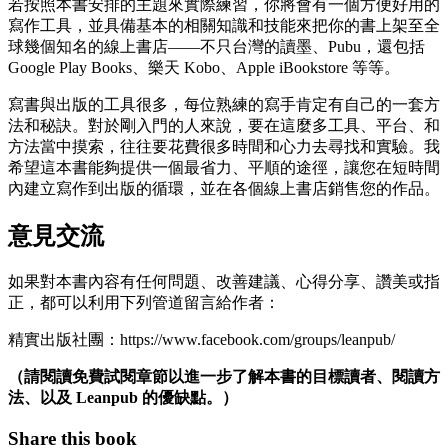
若按照本書安排的主題來實際練習，你將會有一個方便好用的
寫作工具，並具備基本的相關知識和技能來把你的書上架至全
球幾個知名的線上書店——不只台灣的讀墨、Pubu，還包括
Google Play Books、樂天 Kobo、Apple iBookstore 等等。
寫書與出版的工具很多，每位熟練的寫手肯定有自己的一套方
法和秘訣。對於剛入門的人來說，要在這麼多工具、平台、和
方法當中摸索，往往要花費很多時間和心力去尋找和實驗。我
希望這本書能夠提供一個最省力、平順的途徑，讓您在短時間
內建立寫作到出版的循環，並在各個線上書店銷售您的作品。
意見交流
如果對本書內容有任何問題、改善建議、心得分享、讚美或指
正，都可以利用下列管道留言給作者：
精實出版社團：https://www.facebook.com/groups/leanpub/
（請閱讀免費試閱章節以進一步了解本書的目標讀者、閱讀方
法、以及 Leanpub 的優缺點。）
Share this book