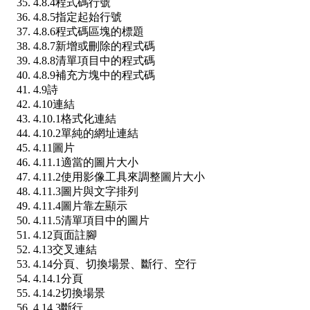
4.8.4
程式碼行號
4.8.5
指定起始行號
4.8.6
程式碼區塊的標題
4.8.7
新增或刪除的程式碼
4.8.8
清單項目中的程式碼
4.8.9
補充方塊中的程式碼
4.9
詩
4.10
連結
4.10.1
格式化連結
4.10.2
單純的網址連結
4.11
圖片
4.11.1
適當的圖片大小
4.11.2
使用影像工具來調整圖片大小
4.11.3
圖片與文字排列
4.11.4
圖片靠左顯示
4.11.5
清單項目中的圖片
4.12
頁面註腳
4.13
交叉連結
4.14
分頁、切換場景、斷行、空行
4.14.1
分頁
4.14.2
切換場景
4.14.3
斷行