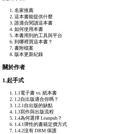
名家推薦
這本書能提供什麼
誰適合閱讀這本書
如何使用本書
本書用到的工具與平台
到哪裡買這本書？
書附檔案
版本更新紀錄
關於作者
1.
起手式
1.1
電子書 vs. 紙本書
1.2
自出版適合你嗎？
1.2.1
自出版的缺點
1.3
寫作與出版流程
1.4
為何選擇 Leanpub？
1.4.1
彈性的書籍定價方式
1.4.2
沒有 DRM 保護