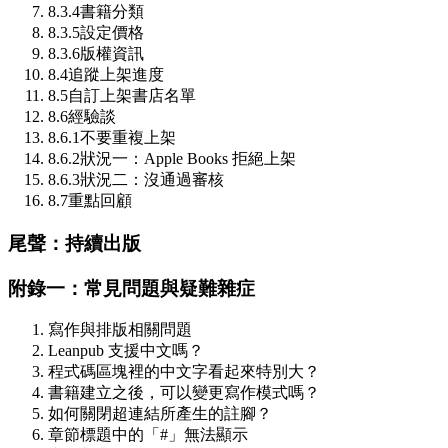
8.3.4
書籍分類
8.3.5
設定價格
8.3.6
版權資訊
8.4
追蹤上架進度
8.5
自訂上架書店名單
8.6
經驗談
8.6.1
不要重複上架
8.6.2
狀況一：Apple Books 拒絕上架
8.6.3
狀況二：沒通過審核
8.7
重點回顧
尾聲：持續出版
附錄一：常見問題與疑難雜症
寫作與排版相關問題
Leanpub 支援中文嗎？
程式碼區塊裡的中文字看起來特別大？
書籍建立之後，可以變更寫作模式嗎？
如何關閉超連結所產生的註腳？
章節標題中的「#」無法顯示