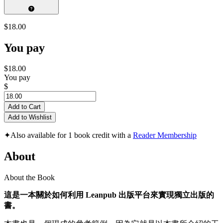
$18.00
You pay
$18.00
You pay
$
Add to Cart
Add to Wishlist
✦
Also available for 1 book credit with a
Reader Membership
About
About the Book
這是一本關於如何利用 Leanpub 出版平台來實現獨立出版的
書。