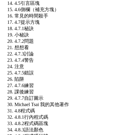
4.5
引言區塊
4.6
側欄（補充方塊）
常見的時間殺手
4.7
提示方塊
4.7.1
秘訣
小秘訣
4.7.2
問題
想想看
4.7.3
討論
4.7.4
警告
注意
4.7.5
錯誤
陷阱
4.7.6
練習
課後練習
4.7.7
自訂圖示
Michael Tsai 我的其他著作
4.8
程式碼
4.8.1
行內程式碼
4.8.2
程式碼區塊
4.8.3
語法顏色