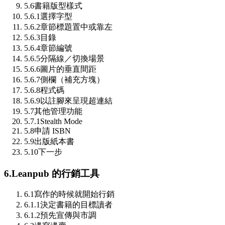
5.6
書籍版型樣式
5.6.1
選擇字型
5.6.2
章節標題置中或靠左
5.6.3
目錄
5.6.4
章節編號
5.6.5
分隔線／切換場景
5.6.6
圖片的垂直間距
5.6.7
側欄（補充方塊）
5.6.8
程式碼
5.6.9
以註腳來呈現超連結
5.7
其他管理功能
5.7.1
Stealth Mode
5.8
申請 ISBN
5.9
出版紙本書
5.10
下一步
6.
Leanpub 的行銷工具
6.1
寫作的時候就開始行銷
6.1.1
決定書籍的目標讀者
6.1.2
預先宣傳與市調