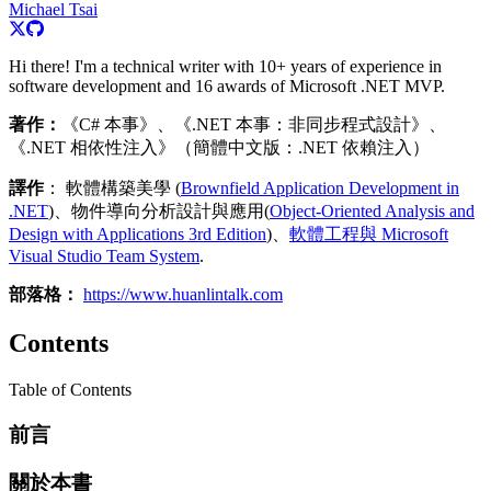
Michael Tsai
Hi there! I'm a technical writer with 10+ years of experience in
software development and 16 awards of Microsoft .NET MVP.
著作：
《C# 本事》、《.NET 本事：非同步程式設計》、
《.NET 相依性注入》（簡體中文版：.NET 依賴注入）
譯作
： 軟體構築美學 (
Brownfield Application Development in
.NET
)、物件導向分析設計與應用(
Object-Oriented Analysis and
Design with Applications 3rd Edition
)、
軟體工程與 Microsoft
Visual Studio Team System
.
部落格：
https://www.huanlintalk.com
Contents
Table of Contents
前言
關於本書