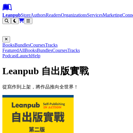
Leanpub Header
Leanpub Navigation
Skip to main content
Go to Leanpub.com
Leanpub
Store
Authors
Readers
Organizations
Services
Marketing
Conn
Filter
Books
Bundles
Courses
Tracks
Featured
All
Books
Bundles
Courses
Tracks
Podcast
Launch
Help
Leanpub 自出版實戰
從寫作到上架，將作品推向全世界！