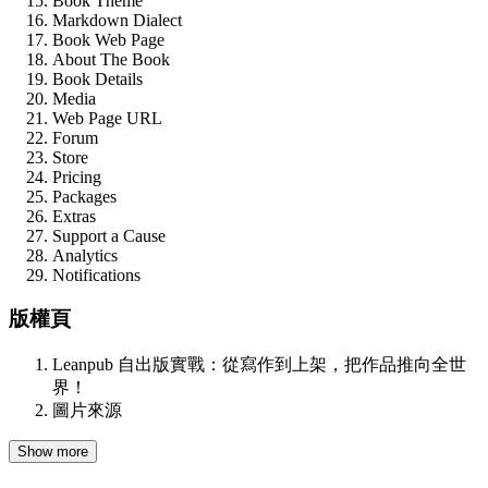
Book Theme
Markdown Dialect
Book Web Page
About The Book
Book Details
Media
Web Page URL
Forum
Store
Pricing
Packages
Extras
Support a Cause
Analytics
Notifications
版權頁
Leanpub 自出版實戰：從寫作到上架，把作品推向全世
界！
圖片來源
Show more