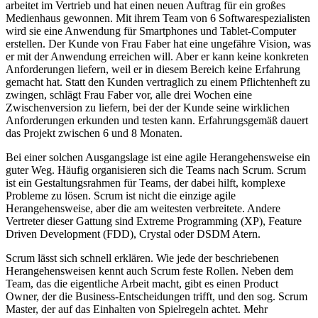
arbeitet im Vertrieb und hat einen neuen Auftrag für ein großes
Medienhaus gewonnen. Mit ihrem Team von 6 Softwarespezialisten
wird sie eine Anwendung für Smartphones und Tablet-Computer
erstellen. Der Kunde von Frau Faber hat eine ungefähre Vision, was
er mit der Anwendung erreichen will. Aber er kann keine konkreten
Anforderungen liefern, weil er in diesem Bereich keine Erfahrung
gemacht hat. Statt den Kunden vertraglich zu einem Pflichtenheft zu
zwingen, schlägt Frau Faber vor, alle drei Wochen eine
Zwischenversion zu liefern, bei der der Kunde seine wirklichen
Anforderungen erkunden und testen kann. Erfahrungsgemäß dauert
das Projekt zwischen 6 und 8 Monaten.
Bei einer solchen Ausgangslage ist eine agile Herangehensweise ein
guter Weg. Häufig organisieren sich die Teams nach Scrum. Scrum
ist ein Gestaltungsrahmen für Teams, der dabei hilft, komplexe
Probleme zu lösen. Scrum ist nicht die einzige agile
Herangehensweise, aber die am weitesten verbreitete. Andere
Vertreter dieser Gattung sind Extreme Programming (XP), Feature
Driven Development (FDD), Crystal oder DSDM Atern.
Scrum lässt sich schnell erklären. Wie jede der beschriebenen
Herangehensweisen kennt auch Scrum feste Rollen. Neben dem
Team, das die eigentliche Arbeit macht, gibt es einen Product
Owner, der die Business-Entscheidungen trifft, und den sog. Scrum
Master, der auf das Einhalten von Spielregeln achtet. Mehr