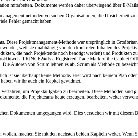
isation mitarbeiten. Dokumente werden daher überwiegend über E-Mails
tmanagementmethoden versuchen Organisationen, die Unsicherheit zu b
viele Fehler gemacht haben.
s. Diese Projektmanagement-Methode war ursprünglich in Großbritanni
ewendet, weil sie unabhängig von den konkreten Inhalten des Projekts
rodukten, die nach Projektende noch benötigt werden) und Produkten 
ight-Hinweis: PRINCE2® is a Registered Trade Mark of the Cabinet Offi
 Die Autoren von Scrum lehnen es ab, Scrum als Methode zu bezeichnen
tlich ist sie überhaupt keine Methode. Hier wird nach keinem Plan od
b haben wir ihr auch ein Kapitel gewidmet.
n Verfahren, um Projektaufgaben zu bearbeiten. Diese Methoden sind gu
Dokumente, die Projektteams heute erzeugen, bearbeiten, weiter verwen
nischen Dokumenten umgegangen wird. Dies versuchen wir mit diesem 
n wollen, machen Sie mit den nächsten beiden Kapiteln weiter. Wenn Si