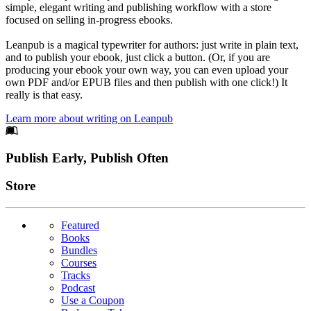
simple, elegant writing and publishing workflow with a store
focused on selling in-progress ebooks.
Leanpub is a magical typewriter for authors: just write in plain text,
and to publish your ebook, just click a button. (Or, if you are
producing your ebook your own way, you can even upload your
own PDF and/or EPUB files and then publish with one click!) It
really is that easy.
Learn more about writing on Leanpub
Footer
Publish Early, Publish Often
Links
Store
Featured
Books
Bundles
Courses
Tracks
Podcast
Use a Coupon