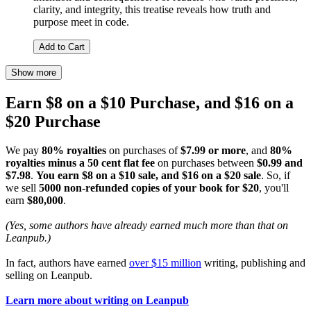
clarity, and integrity, this treatise reveals how truth and
purpose meet in code.
Add to Cart
Show more
Earn $8 on a $10 Purchase, and $16 on a
$20 Purchase
We pay
80% royalties
on purchases of
$7.99 or more
, and
80%
royalties minus a 50 cent flat fee
on purchases between
$0.99 and
$7.98
.
You earn $8 on a $10 sale, and $16 on a $20 sale
. So, if
we sell
5000 non-refunded copies of your book for $20
, you'll
earn
$80,000
.
(Yes, some authors have already earned much more than that on
Leanpub.)
In fact, authors have earned
over $15 million
writing, publishing and
selling on Leanpub.
Learn more about writing on Leanpub