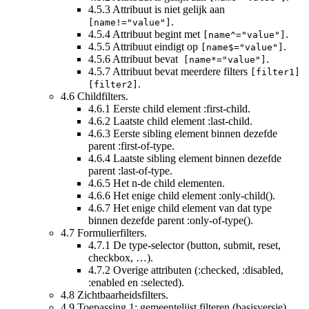
4.5.3
Attribuut is niet gelijk aan
.
[name!="value"]
4.5.4
Attribuut begint met
.
[name^="value"]
4.5.5
Attribuut eindigt op
.
[name$="value"]
4.5.6
Attribuut bevat
.
[name*="value"]
4.5.7
Attribuut bevat meerdere filters
[filter1]
.
[filter2]
4.6
Childfilters.
4.6.1
Eerste child element :first-child.
4.6.2
Laatste child element :last-child.
4.6.3
Eerste sibling element binnen dezefde
parent :first-of-type.
4.6.4
Laatste sibling element binnen dezefde
parent :last-of-type.
4.6.5
Het n-de child elementen.
4.6.6
Het enige child element :only-child().
4.6.7
Het enige child element van dat type
binnen dezefde parent :only-of-type().
4.7
Formulierfilters.
4.7.1
De type-selector (button, submit, reset,
checkbox, …).
4.7.2
Overige attributen (:checked, :disabled,
:enabled en :selected).
4.8
Zichtbaarheidsfilters.
4.9
Toepassing 1: gemeentelijst filteren (basisversie).