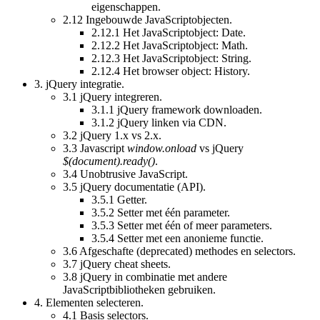
eigenschappen.
2.12
Ingebouwde JavaScriptobjecten.
2.12.1
Het JavaScriptobject: Date.
2.12.2
Het JavaScriptobject: Math.
2.12.3
Het JavaScriptobject: String.
2.12.4
Het browser object: History.
3.
jQuery integratie.
3.1
jQuery integreren.
3.1.1
jQuery framework downloaden.
3.1.2
jQuery linken via CDN.
3.2
jQuery 1.x vs 2.x.
3.3
Javascript
window.onload
vs jQuery
$(document).ready()
.
3.4
Unobtrusive JavaScript.
3.5
jQuery documentatie (API).
3.5.1
Getter.
3.5.2
Setter met één parameter.
3.5.3
Setter met één of meer parameters.
3.5.4
Setter met een anonieme functie.
3.6
Afgeschafte (deprecated) methodes en selectors.
3.7
jQuery cheat sheets.
3.8
jQuery in combinatie met andere
JavaScriptbibliotheken gebruiken.
4.
Elementen selecteren.
4.1
Basis selectors.