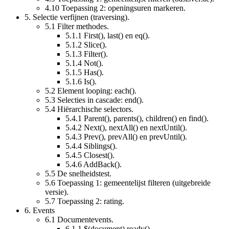
4.10
Toepassing 2: openingsuren markeren.
5.
Selectie verfijnen (traversing).
5.1
Filter methodes.
5.1.1
First(), last() en eq().
5.1.2
Slice().
5.1.3
Filter().
5.1.4
Not().
5.1.5
Has().
5.1.6
Is().
5.2
Element looping: each().
5.3
Selecties in cascade: end().
5.4
Hiërarchische selectors.
5.4.1
Parent(), parents(), children() en find().
5.4.2
Next(), nextAll() en nextUntil().
5.4.3
Prev(), prevAll() en prevUntil().
5.4.4
Siblings().
5.4.5
Closest().
5.4.6
AddBack().
5.5
De snelheidstest.
5.6
Toepassing 1: gemeentelijst filteren (uitgebreide
versie).
5.7
Toepassing 2: rating.
6.
Events
6.1
Documentevents.
6.1.1
$(document).ready().