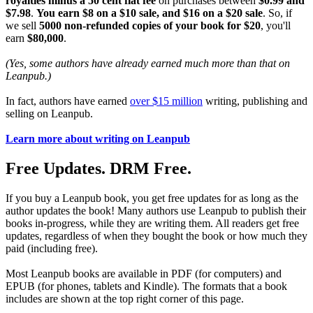
royalties minus a 50 cent flat fee
on purchases between
$0.99 and
$7.98
.
You earn $8 on a $10 sale, and $16 on a $20 sale
. So, if
we sell
5000 non-refunded copies of your book for $20
, you'll
earn
$80,000
.
(Yes, some authors have already earned much more than that on
Leanpub.)
In fact, authors have earned
over $15 million
writing, publishing and
selling on Leanpub.
Learn more about writing on Leanpub
Free Updates. DRM Free.
If you buy a Leanpub book, you get free updates for as long as the
author updates the book! Many authors use Leanpub to publish their
books in-progress, while they are writing them. All readers get free
updates, regardless of when they bought the book or how much they
paid (including free).
Most Leanpub books are available in PDF (for computers) and
EPUB (for phones, tablets and Kindle). The formats that a book
includes are shown at the top right corner of this page.