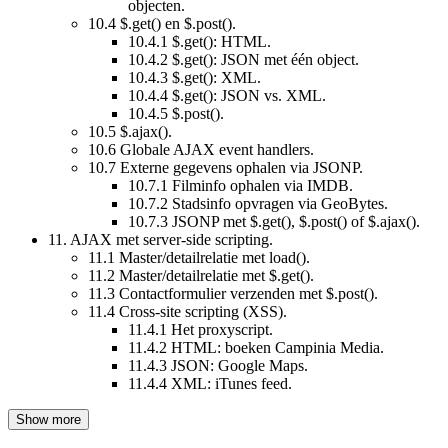
objecten.
10.4
$.get() en $.post().
10.4.1
$.get(): HTML.
10.4.2
$.get(): JSON met één object.
10.4.3
$.get(): XML.
10.4.4
$.get(): JSON vs. XML.
10.4.5
$.post().
10.5
$.ajax().
10.6
Globale AJAX event handlers.
10.7
Externe gegevens ophalen via JSONP.
10.7.1
Filminfo ophalen via IMDB.
10.7.2
Stadsinfo opvragen via GeoBytes.
10.7.3
JSONP met $.get(), $.post() of $.ajax().
11.
AJAX met server-side scripting.
11.1
Master/detailrelatie met load().
11.2
Master/detailrelatie met $.get().
11.3
Contactformulier verzenden met $.post().
11.4
Cross-site scripting (XSS).
11.4.1
Het proxyscript.
11.4.2
HTML: boeken Campinia Media.
11.4.3
JSON: Google Maps.
11.4.4
XML: iTunes feed.
Show more