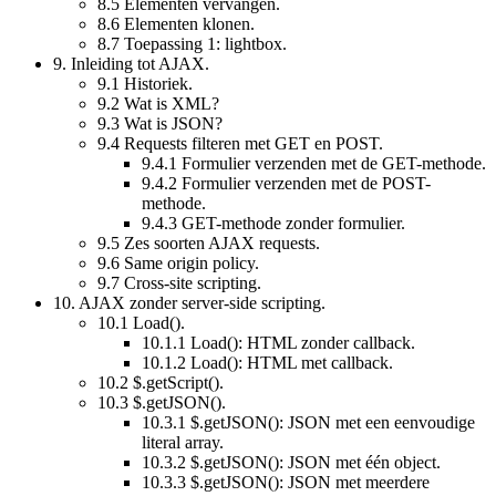
8.5
Elementen vervangen.
8.6
Elementen klonen.
8.7
Toepassing 1: lightbox.
9.
Inleiding tot AJAX.
9.1
Historiek.
9.2
Wat is XML?
9.3
Wat is JSON?
9.4
Requests filteren met GET en POST.
9.4.1
Formulier verzenden met de GET-methode.
9.4.2
Formulier verzenden met de POST-
methode.
9.4.3
GET-methode zonder formulier.
9.5
Zes soorten AJAX requests.
9.6
Same origin policy.
9.7
Cross-site scripting.
10.
AJAX zonder server-side scripting.
10.1
Load().
10.1.1
Load(): HTML zonder callback.
10.1.2
Load(): HTML met callback.
10.2
$.getScript().
10.3
$.getJSON().
10.3.1
$.getJSON(): JSON met een eenvoudige
literal array.
10.3.2
$.getJSON(): JSON met één object.
10.3.3
$.getJSON(): JSON met meerdere