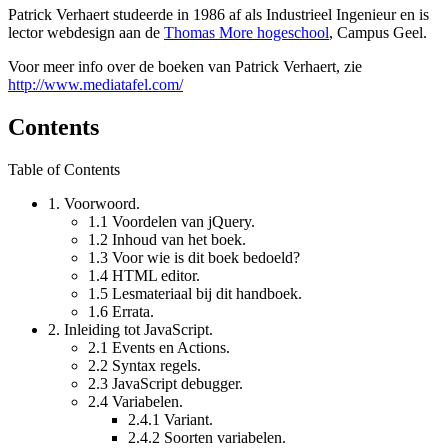
Patrick Verhaert studeerde in 1986 af als Industrieel Ingenieur en is
lector webdesign aan de
Thomas More hogeschool
, Campus Geel.
Voor meer info over de boeken van Patrick Verhaert, zie
http://www.mediatafel.com/
Contents
Table of Contents
1.
Voorwoord.
1.1
Voordelen van jQuery.
1.2
Inhoud van het boek.
1.3
Voor wie is dit boek bedoeld?
1.4
HTML editor.
1.5
Lesmateriaal bij dit handboek.
1.6
Errata.
2.
Inleiding tot JavaScript.
2.1
Events en Actions.
2.2
Syntax regels.
2.3
JavaScript debugger.
2.4
Variabelen.
2.4.1
Variant.
2.4.2
Soorten variabelen.