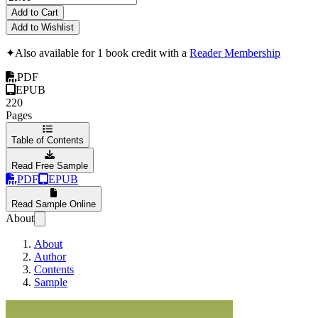
Add to Cart
Add to Wishlist
✦
Also available for 1 book credit with a
Reader Membership
PDF
EPUB
220
Pages
Table of Contents
Read Free Sample
PDF
EPUB
Read Sample Online
About
About
Author
Contents
Sample
Efficiënt scripten 