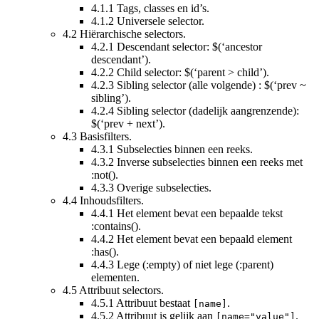
4.1.1
Tags, classes en id’s.
4.1.2
Universele selector.
4.2
Hiërarchische selectors.
4.2.1
Descendant selector: $(‘ancestor
descendant’).
4.2.2
Child selector: $(‘parent > child’).
4.2.3
Sibling selector (alle volgende) : $(‘prev ~
sibling’).
4.2.4
Sibling selector (dadelijk aangrenzende):
$(‘prev + next’).
4.3
Basisfilters.
4.3.1
Subselecties binnen een reeks.
4.3.2
Inverse subselecties binnen een reeks met
:not().
4.3.3
Overige subselecties.
4.4
Inhoudsfilters.
4.4.1
Het element bevat een bepaalde tekst
:contains().
4.4.2
Het element bevat een bepaald element
:has().
4.4.3
Lege (:empty) of niet lege (:parent)
elementen.
4.5
Attribuut selectors.
4.5.1
Attribuut bestaat
.
[name]
4.5.2
Attribuut is gelijk aan
.
[name="value"]