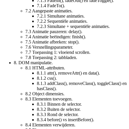
7.1.3
FadeIn(), fadeOut() en fadeToggle().
7.1.4
FadeTo().
7.2
Aangepaste animaties.
7.2.1
Simultane animaties.
7.2.2
Sequentiële animaties.
7.2.3
Simultane + sequentiële animaties.
7.3
Animatie pauzeren: delay().
7.4
Animatie beëindigen: finish().
7.5
Animatie afbreken: stop().
7.6
Versnellingsparameter.
7.7
Toepassing 1: vloeiend scrollen.
7.8
Toepassing 2: tabbladen.
8.
DOM manipulatie.
8.1
HTML-attributen.
8.1.1
attr(), removeAttr() en data().
8.1.2
css().
8.1.3
addClass(), removeClass(), toggleClass() en
hasClass().
8.2
Object dimensies.
8.3
Elementen toevoegen.
8.3.1
Binnen de selector.
8.3.2
Buiten de selector.
8.3.3
Rond de selector.
8.3.4
before() vs insertBefore().
8.4
Elementen verwijderen.