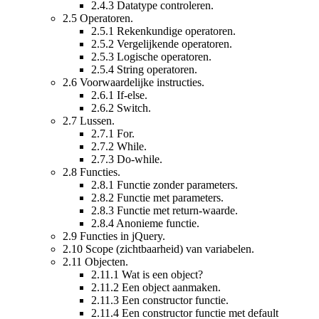
2.4.3
Datatype controleren.
2.5
Operatoren.
2.5.1
Rekenkundige operatoren.
2.5.2
Vergelijkende operatoren.
2.5.3
Logische operatoren.
2.5.4
String operatoren.
2.6
Voorwaardelijke instructies.
2.6.1
If-else.
2.6.2
Switch.
2.7
Lussen.
2.7.1
For.
2.7.2
While.
2.7.3
Do-while.
2.8
Functies.
2.8.1
Functie zonder parameters.
2.8.2
Functie met parameters.
2.8.3
Functie met return-waarde.
2.8.4
Anonieme functie.
2.9
Functies in jQuery.
2.10
Scope (zichtbaarheid) van variabelen.
2.11
Objecten.
2.11.1
Wat is een object?
2.11.2
Een object aanmaken.
2.11.3
Een constructor functie.
2.11.4
Een constructor functie met default