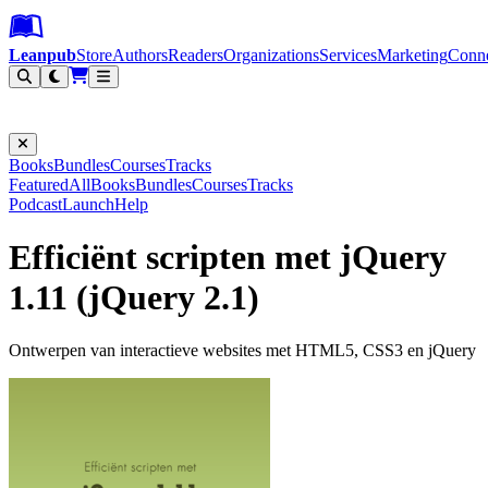
Leanpub Header
Leanpub Navigation
Skip to main content
Go to Leanpub.com
Leanpub
Store
Authors
Readers
Organizations
Services
Marketing
Conn
Filter
Books
Bundles
Courses
Tracks
Featured
All
Books
Bundles
Courses
Tracks
Podcast
Launch
Help
Efficiënt scripten met jQuery
1.11 (jQuery 2.1)
Ontwerpen van interactieve websites met HTML5, CSS3 en jQuery