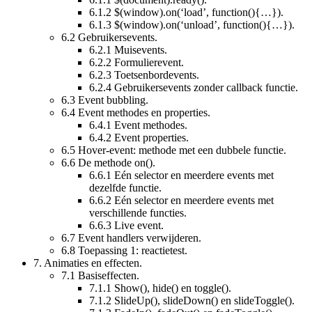
6.1.2
$(window).on(‘load’, function(){…}).
6.1.3
$(window).on(‘unload’, function(){…}).
6.2
Gebruikersevents.
6.2.1
Muisevents.
6.2.2
Formulierevent.
6.2.3
Toetsenbordevents.
6.2.4
Gebruikersevents zonder callback functie.
6.3
Event bubbling.
6.4
Event methodes en properties.
6.4.1
Event methodes.
6.4.2
Event properties.
6.5
Hover-event: methode met een dubbele functie.
6.6
De methode on().
6.6.1
Eén selector en meerdere events met
dezelfde functie.
6.6.2
Eén selector en meerdere events met
verschillende functies.
6.6.3
Live event.
6.7
Event handlers verwijderen.
6.8
Toepassing 1: reactietest.
7.
Animaties en effecten.
7.1
Basiseffecten.
7.1.1
Show(), hide() en toggle().
7.1.2
SlideUp(), slideDown() en slideToggle().