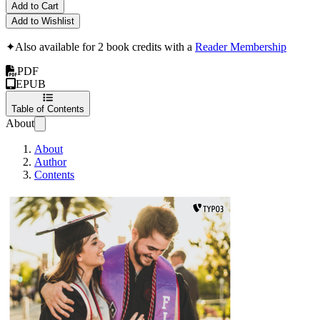
Add to Cart
Add to Wishlist
✦
Also available for 2 book credits with a
Reader Membership
PDF
EPUB
Table of Contents
About
About
Author
Contents
Internationale Hoc