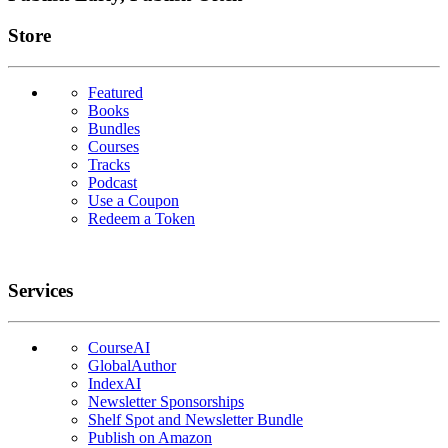
Links
Store
Featured
Books
Bundles
Courses
Tracks
Podcast
Use a Coupon
Redeem a Token
Services
CourseAI
GlobalAuthor
IndexAI
Newsletter Sponsorships
Shelf Spot and Newsletter Bundle
Publish on Amazon