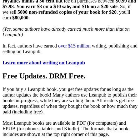
royalties minus a 50 cent flat fee
on purchases between
$0.99 and
$7.98
.
You earn $8 on a $10 sale, and $16 on a $20 sale
. So, if
we sell
5000 non-refunded copies of your book for $20
, you'll
earn
$80,000
.
(Yes, some authors have already earned much more than that on
Leanpub.)
In fact, authors have earned
over $15 million
writing, publishing and
selling on Leanpub.
Learn more about writing on Leanpub
Free Updates. DRM Free.
If you buy a Leanpub book, you get free updates for as long as the
author updates the book! Many authors use Leanpub to publish their
books in-progress, while they are writing them. All readers get free
updates, regardless of when they bought the book or how much they
paid (including free).
Most Leanpub books are available in PDF (for computers) and
EPUB (for phones, tablets and Kindle). The formats that a book
includes are shown at the top right corner of this page.