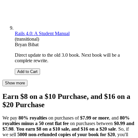
Rails 4.0: A Student Manual
(transitional)
Bryan Bibat
Direct update to the old 3.0 book. Next book will be a
complete rewrite.
Add to Cart
Show more
Earn $8 on a $10 Purchase, and $16 on a
$20 Purchase
We pay
80% royalties
on purchases of
$7.99 or more
, and
80%
royalties minus a 50 cent flat fee
on purchases between
$0.99 and
$7.98
.
You earn $8 on a $10 sale, and $16 on a $20 sale
. So, if
we sell
5000 non-refunded copies of your book for $20
, you'll