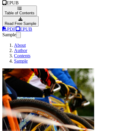
EPUB
Table of Contents
Read Free Sample
PDF
EPUB
Sample
About
Author
Contents
Sample
Agile Kick Start