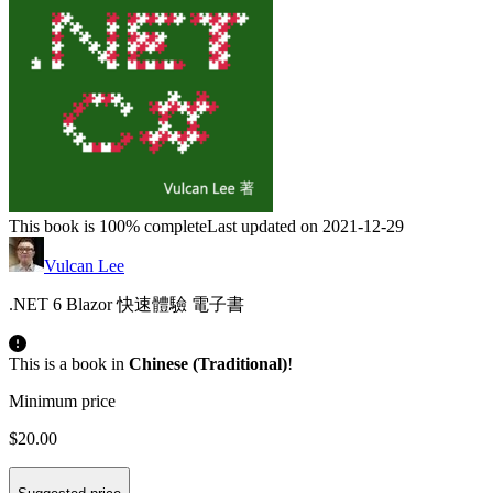
This book is 100% complete
Last updated on 2021-12-29
Vulcan Lee
.NET 6 Blazor 快速體驗 電子書
This is a book in
Chinese (Traditional)
!
Minimum price
$20.00