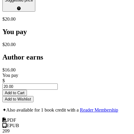
Suggested price
$20.00
You pay
$20.00
Author earns
$16.00
You pay
$
Add to Cart
Add to Wishlist
✦
Also available for 1 book credit with a
Reader Membership
PDF
EPUB
209