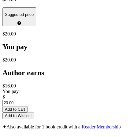
Suggested price
$20.00
You pay
$20.00
Author earns
$16.00
You pay
$
Add to Cart
Add to Wishlist
✦
Also available for 1 book credit with a
Reader Membership