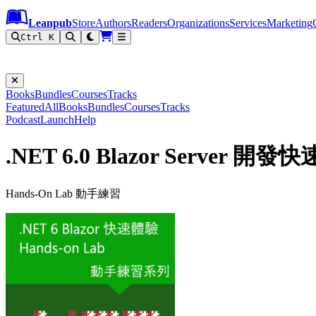
Leanpub Header
Leanpub Navigation
Skip to main content
Go to Leanpub.com
Leanpub
Store
Authors
Readers
Organizations
Services
Marketing
Ctrl K
Books
Bundles
Courses
Tracks
Featured
All
Books
Bundles
Courses
Tracks
Podcast
Launch
Help
.NET 6.0 Blazor Server 開
Hands-On Lab 動手練習