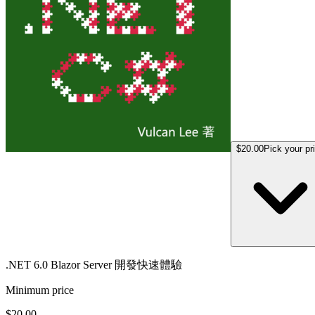
$20.00
Pick your pr
.NET 6.0 Blazor Server 開發快速體驗
Minimum price
$20.00