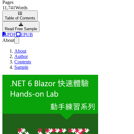
Pages
11,741
Words
Table of Contents
Read Free Sample
PDF
EPUB
About
About
Author
Contents
Sample
.NET 6.0 Blaz