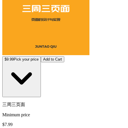
$9.99
Pick your price
Add to Cart
三周三页面
Minimum price
$7.99