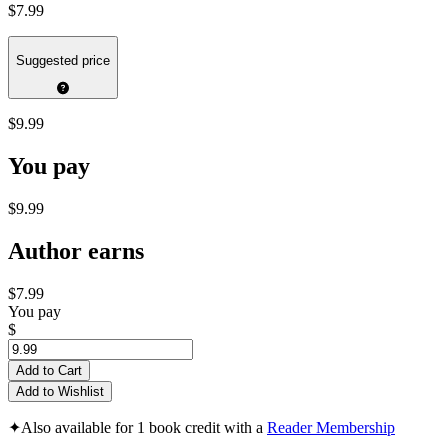
$7.99
Suggested price
$9.99
You pay
$9.99
Author earns
$7.99
You pay
$
Add to Cart
Add to Wishlist
✦
Also available for 1 book credit with a
Reader Membership