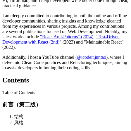
Hi, I'm Juntao, and I help developers write better code through clear,
practical guidance.
I am deeply committed to contributing to both the online and offline
developer communities, sharing insights and knowledge gleaned
from my experiences in various projects. Among my contributions
are several publications focused on Web Development. Notably, my
latest works include
"React Anti-Patterns" (2024)
,
"Test-Driven
Development with React (2nd)"
(2023) and "Maintainable React"
(2022).
Additionally, I host a YouTube channel (
@icodeit.juntao
), where I
delve into Clean Code practices and Refactoring techniques, aiming
to assist developers in honing their coding skills.
Contents
Table of Contents
前言（第二版）
结构
风格