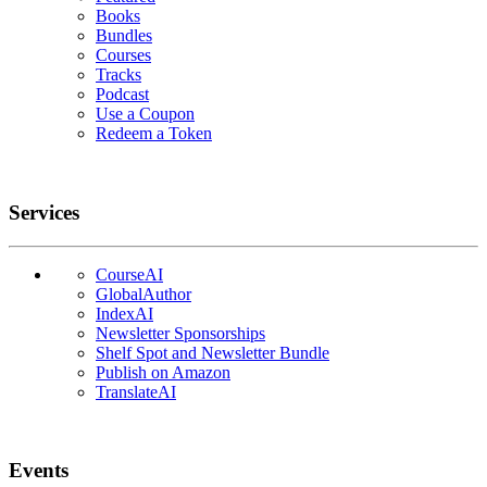
Books
Bundles
Courses
Tracks
Podcast
Use a Coupon
Redeem a Token
Services
CourseAI
GlobalAuthor
IndexAI
Newsletter Sponsorships
Shelf Spot and Newsletter Bundle
Publish on Amazon
TranslateAI
Events