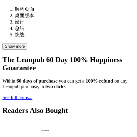
解构页面
桌面版本
设计
总结
挑战
Show more
The Leanpub 60 Day 100% Happiness
Guarantee
Within
60 days of purchase
you can get a
100% refund
on any
Leanpub purchase, in
two clicks
.
See full terms...
Readers Also Bought