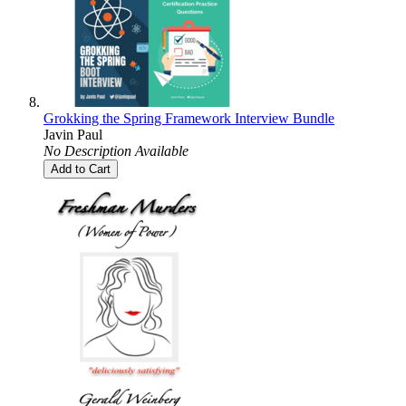
Grokking the Spring Framework Interview Bundle
Javin Paul
No Description Available
Add to Cart