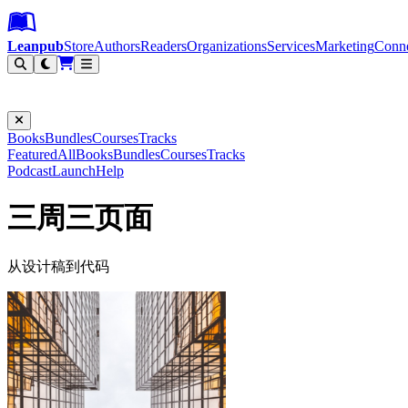
Leanpub Header
Leanpub Navigation
Skip to main content
Go to Leanpub.com
Leanpub
Store
Authors
Readers
Organizations
Services
Marketing
Conn
Filter
Books
Bundles
Courses
Tracks
Featured
All
Books
Bundles
Courses
Tracks
Podcast
Launch
Help
三周三页面
从设计稿到代码