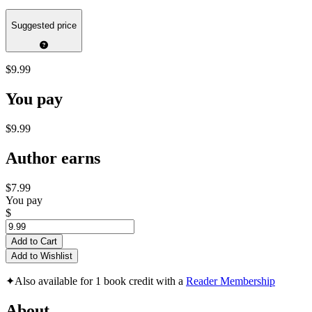
Suggested price
$9.99
You pay
$9.99
Author earns
$7.99
You pay
$
Add to Cart
Add to Wishlist
✦
Also available for 1 book credit with a
Reader Membership
About