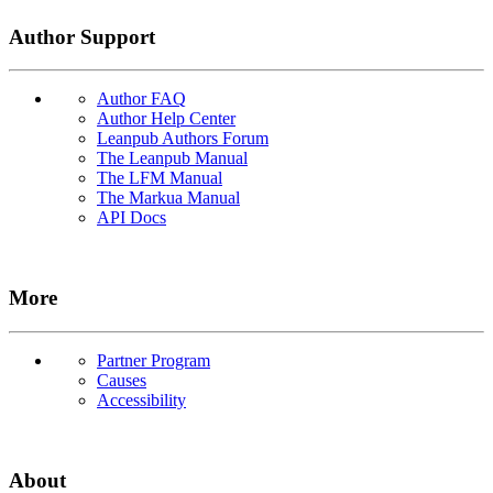
Author Support
Author FAQ
Author Help Center
Leanpub Authors Forum
The Leanpub Manual
The LFM Manual
The Markua Manual
API Docs
More
Partner Program
Causes
Accessibility
About