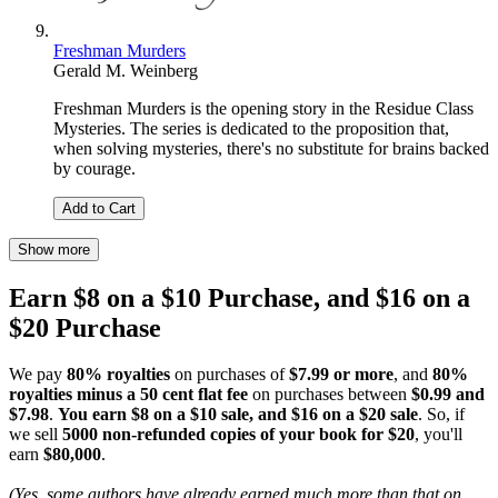
Freshman Murders
Gerald M. Weinberg
Freshman Murders is the opening story in the Residue Class
Mysteries. The series is dedicated to the proposition that,
when solving mysteries, there's no substitute for brains backed
by courage.
Add to Cart
Show more
Earn $8 on a $10 Purchase, and $16 on a
$20 Purchase
We pay
80% royalties
on purchases of
$7.99 or more
, and
80%
royalties minus a 50 cent flat fee
on purchases between
$0.99 and
$7.98
.
You earn $8 on a $10 sale, and $16 on a $20 sale
. So, if
we sell
5000 non-refunded copies of your book for $20
, you'll
earn
$80,000
.
(Yes, some authors have already earned much more than that on