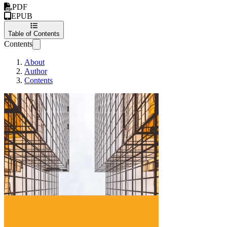
PDF
EPUB
Table of Contents
Contents
About
Author
Contents
三周三页面