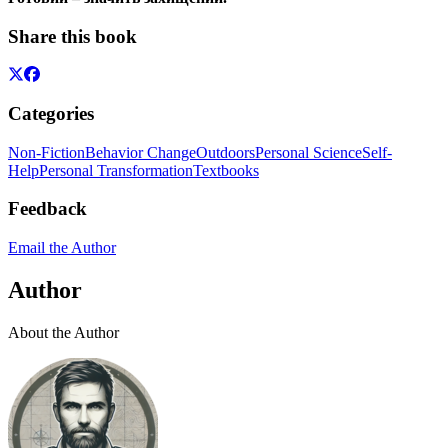
Share this book
Categories
Non-Fiction
Behavior Change
Outdoors
Personal Science
Self-
Help
Personal Transformation
Textbooks
Feedback
Email the Author
Author
About the Author