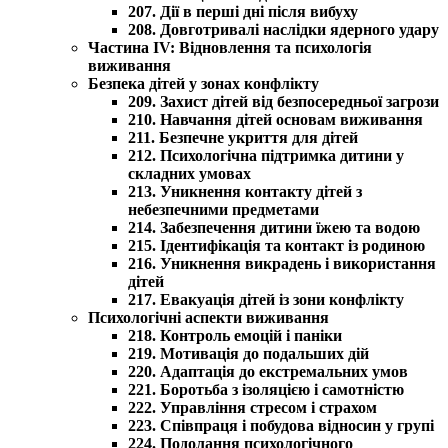
207. Дії в перші дні після вибуху
208. Довготривалі наслідки ядерного удару
Частина IV: Відновлення та психологія
виживання
Безпека дітей у зонах конфлікту
209. Захист дітей від безпосередньої загрози
210. Навчання дітей основам виживання
211. Безпечне укриття для дітей
212. Психологічна підтримка дитини у
складних умовах
213. Уникнення контакту дітей з
небезпечними предметами
214. Забезпечення дитини їжею та водою
215. Ідентифікація та контакт із родиною
216. Уникнення викрадень і використання
дітей
217. Евакуація дітей із зони конфлікту
Психологічні аспекти виживання
218. Контроль емоцій і паніки
219. Мотивація до подальших дій
220. Адаптація до екстремальних умов
221. Боротьба з ізоляцією і самотністю
222. Управління стресом і страхом
223. Співпраця і побудова відносин у групі
224. Подолання психологічного