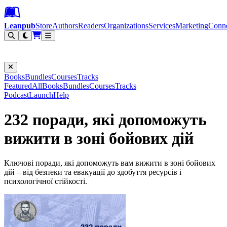
Leanpub Header
Leanpub Navigation
Skip to main content
Go to Leanpub.com
Leanpub
Store
Authors
Readers
Organizations
Services
Marketing
Conn
Filter
Books
Bundles
Courses
Tracks
Featured
All
Books
Bundles
Courses
Tracks
Podcast
Launch
Help
232 поради, які допоможуть
вижити в зоні бойових дій
Ключові поради, які допоможуть вам вижити в зоні бойових
дій – від безпеки та евакуації до здобуття ресурсів і
психологічної стійкості.