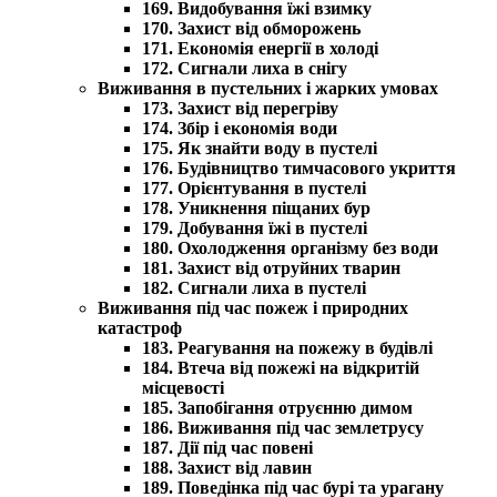
169. Видобування їжі взимку
170. Захист від обморожень
171. Економія енергії в холоді
172. Сигнали лиха в снігу
Виживання в пустельних і жарких умовах
173. Захист від перегріву
174. Збір і економія води
175. Як знайти воду в пустелі
176. Будівництво тимчасового укриття
177. Орієнтування в пустелі
178. Уникнення піщаних бур
179. Добування їжі в пустелі
180. Охолодження організму без води
181. Захист від отруйних тварин
182. Сигнали лиха в пустелі
Виживання під час пожеж і природних
катастроф
183. Реагування на пожежу в будівлі
184. Втеча від пожежі на відкритій
місцевості
185. Запобігання отруєнню димом
186. Виживання під час землетрусу
187. Дії під час повені
188. Захист від лавин
189. Поведінка під час бурі та урагану