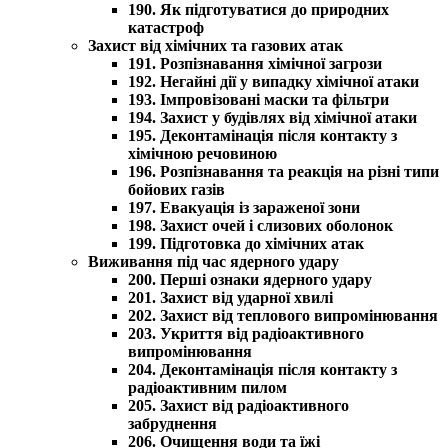
190. Як підготуватися до природних
катастроф
Захист від хімічних та газових атак
191. Розпізнавання хімічної загрози
192. Негайні дії у випадку хімічної атаки
193. Імпровізовані маски та фільтри
194. Захист у будівлях від хімічної атаки
195. Деконтамінація після контакту з
хімічною речовиною
196. Розпізнавання та реакція на різні типи
бойових газів
197. Евакуація із зараженої зони
198. Захист очей і слизових оболонок
199. Підготовка до хімічних атак
Виживання під час ядерного удару
200. Перші ознаки ядерного удару
201. Захист від ударної хвилі
202. Захист від теплового випромінювання
203. Укриття від радіоактивного
випромінювання
204. Деконтамінація після контакту з
радіоактивним пилом
205. Захист від радіоактивного
забруднення
206. Очищення води та їжі