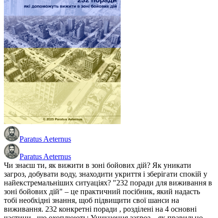
Paratus Aeternus
Paratus Aeternus
Чи знаєш ти, як вижити в зоні бойових дій? Як уникати
загроз, добувати воду, знаходити укриття і зберігати спокій у
найекстремальніших ситуаціях? "232 поради для виживання в
зоні бойових дій" – це практичний посібник, який надасть
тобі необхідні знання, щоб підвищити свої шанси на
виживання. 232 конкретні поради , розділені на 4 основні
частини , що охоплюють: Уникнення загроз – як правильно…