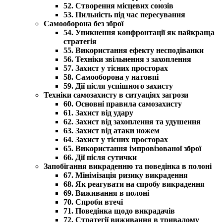
52. Створення місцевих союзів
53. Пильність під час пересування
Самооборона без зброї
54. Уникнення конфронтації як найкраща
стратегія
55. Використання ефекту несподіванки
56. Техніки звільнення з захоплення
57. Захист у тісних просторах
58. Самооборона у натовпі
59. Дії після успішного захисту
Техніки самозахисту в ситуаціях загрози
60. Основні правила самозахисту
61. Захист від удару
62. Захист від захоплення та удушення
63. Захист від атаки ножем
64. Захист у тісних просторах
65. Використання імпровізованої зброї
66. Дії після сутички
Запобігання викраденню та поведінка в полоні
67. Мінімізація ризику викрадення
68. Як реагувати на спробу викрадення
69. Виживання в полоні
70. Спроби втечі
71. Поведінка щодо викрадачів
72. Стратегії виживання в тривалому