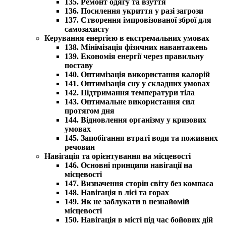
135. Ремонт одягу та взуття
136. Посилення укриття у разі загрози
137. Створення імпровізованої зброї для
самозахисту
Керування енергією в екстремальних умовах
138. Мінімізація фізичних навантажень
139. Економія енергії через правильну
поставу
140. Оптимізація використання калорій
141. Оптимізація сну у складних умовах
142. Підтримання температури тіла
143. Оптимальне використання сил
протягом дня
144. Відновлення організму у кризових
умовах
145. Запобігання втраті води та поживних
речовин
Навігація та орієнтування на місцевості
146. Основні принципи навігації на
місцевості
147. Визначення сторін світу без компаса
148. Навігація в лісі та горах
149. Як не заблукати в незнайомій
місцевості
150. Навігація в місті під час бойових дій