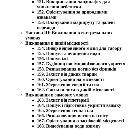
151. Використання ландшафту для
уникнення небезпеки
152. Орієнтування за природними
ознаками
153. Планування маршруту та далекі
переходи
Частина III: Виживання в екстремальних
умовах
Виживання в дикій місцевості
154. Вибір відповідного місця для табору
155. Пошук та очищення води
156. Пошук їжі
157. Будівництво імпровізованого укриття
158. Розпалювання вогню без сірників
159. Захист від диких тварин
160. Орієнтування на місцевості
161. Збереження енергії та сил
162. Сигнали лиха в дикій місцевості
Виживання в зимових умовах
163. Захист від гіпотермії
164. Пошук і підготовка укриття взимку
165. Збереження тепла тіла
166. Розпалювання вогню на снігу
167. Орієнтування в засніженій місцевості
168. Видобування води взимку