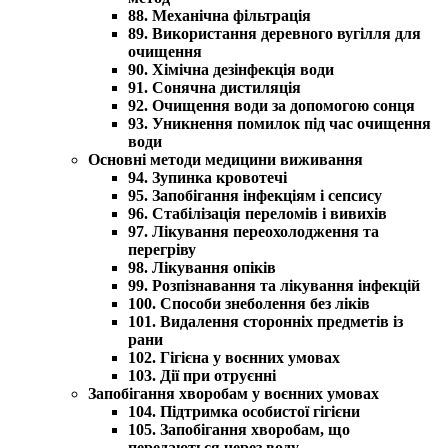
88. Механічна фільтрація
89. Використання деревного вугілля для
очищення
90. Хімічна дезінфекція води
91. Сонячна дистиляція
92. Очищення води за допомогою сонця
93. Уникнення помилок під час очищення
води
Основні методи медицини виживання
94. Зупинка кровотечі
95. Запобігання інфекціям і сепсису
96. Стабілізація переломів і вивихів
97. Лікування переохолодження та
перегріву
98. Лікування опіків
99. Розпізнавання та лікування інфекцій
100. Способи знеболення без ліків
101. Видалення сторонніх предметів із
рани
102. Гігієна у воєнних умовах
103. Дії при отруєнні
Запобігання хворобам у воєнних умовах
104. Підтримка особистої гігієни
105. Запобігання хворобам, що
передаються через воду