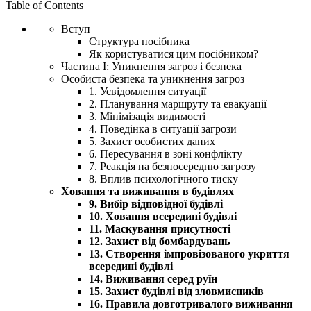
Table of Contents
Вступ
Структура посібника
Як користуватися цим посібником?
Частина I: Уникнення загроз і безпека
Особиста безпека та уникнення загроз
1. Усвідомлення ситуації
2. Планування маршруту та евакуації
3. Мінімізація видимості
4. Поведінка в ситуації загрози
5. Захист особистих даних
6. Пересування в зоні конфлікту
7. Реакція на безпосередню загрозу
8. Вплив психологічного тиску
Ховання та виживання в будівлях
9. Вибір відповідної будівлі
10. Ховання всередині будівлі
11. Маскування присутності
12. Захист від бомбардувань
13. Створення імпровізованого укриття
всередині будівлі
14. Виживання серед руїн
15. Захист будівлі від зловмисників
16. Правила довготривалого виживання