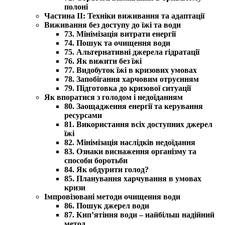
полоні
Частина II: Техніки виживання та адаптації
Виживання без доступу до їжі та води
73. Мінімізація витрати енергії
74. Пошук та очищення води
75. Альтернативні джерела гідратації
76. Як вижити без їжі
77. Видобуток їжі в кризових умовах
78. Запобігання харчовим отруєнням
79. Підготовка до кризової ситуації
Як впоратися з голодом і недоїданням
80. Заощадження енергії та керування
ресурсами
81. Використання всіх доступних джерел
їжі
82. Мінімізація наслідків недоїдання
83. Ознаки виснаження організму та
способи боротьби
84. Як обдурити голод?
85. Планування харчування в умовах
кризи
Імпровізовані методи очищення води
86. Пошук джерел води
87. Кип’ятіння води – найбільш надійний
метод