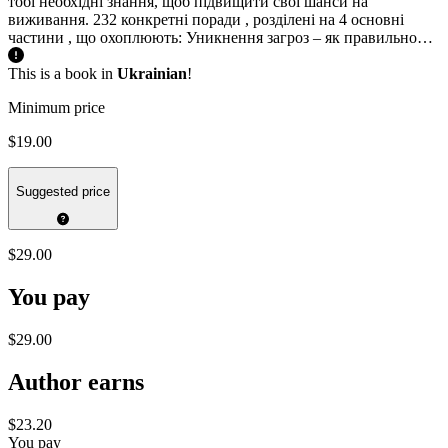
тобі необхідні знання, щоб підвищити свої шанси на
виживання. 232 конкретні поради , розділені на 4 основні
частини , що охоплюють: Уникнення загроз – як правильно…
This is a book in
Ukrainian
!
Minimum price
$19.00
Suggested price
$29.00
You pay
$29.00
Author earns
$23.20
You pay