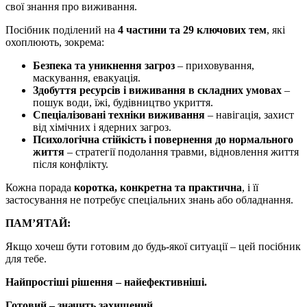
свої знання про виживання.
Посібник поділений на
4 частини та 29 ключових тем
, які
охоплюють, зокрема:
Безпека та уникнення загроз
– приховування,
маскування, евакуація.
Здобуття ресурсів і виживання в складних умовах
–
пошук води, їжі, будівництво укриття.
Спеціалізовані техніки виживання
– навігація, захист
від хімічних і ядерних загроз.
Психологічна стійкість і повернення до нормального
життя
– стратегії подолання травми, відновлення життя
після конфлікту.
Кожна порада
коротка, конкретна та практична
, і її
застосування не потребує спеціальних знань або обладнання.
ПАМ’ЯТАЙ:
Якщо хочеш бути готовим до будь-якої ситуації – цей посібник
для тебе.
Найпростіші рішення – найефективніші.
Готовий – значить захищений.