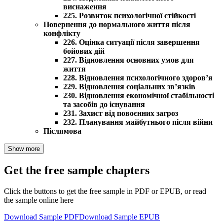
виснаження
225. Розвиток психологічної стійкості
Повернення до нормального життя після
конфлікту
226. Оцінка ситуації після завершення
бойових дій
227. Відновлення основних умов для
життя
228. Відновлення психологічного здоров’я
229. Відновлення соціальних зв’язків
230. Відновлення економічної стабільності
та засобів до існування
231. Захист від повоєнних загроз
232. Планування майбутнього після війни
Післямова
Show more
Get the free sample chapters
Click the buttons to get the free sample in PDF or EPUB, or read
the sample online here
Download Sample PDF
Download Sample EPUB