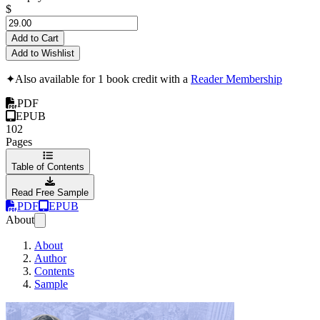
$
Add to Cart
Add to Wishlist
✦
Also available for 1 book credit with a
Reader Membership
PDF
EPUB
102
Pages
Table of Contents
Read Free Sample
PDF
EPUB
About
About
Author
Contents
Sample
232 поради, які 