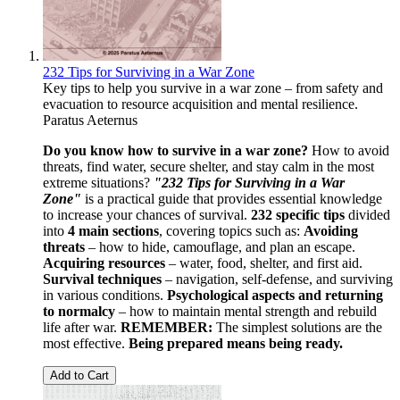
232 Tips for Surviving in a War Zone
Key tips to help you survive in a war zone – from safety and
evacuation to resource acquisition and mental resilience.
Paratus Aeternus
Do you know how to survive in a war zone?
How to avoid
threats, find water, secure shelter, and stay calm in the most
extreme situations?
"232 Tips for Surviving in a War
Zone"
is a practical guide that provides essential knowledge
to increase your chances of survival.
232 specific tips
divided
into
4 main sections
, covering topics such as:
Avoiding
threats
– how to hide, camouflage, and plan an escape.
Acquiring resources
– water, food, shelter, and first aid.
Survival techniques
– navigation, self-defense, and surviving
in various conditions.
Psychological aspects and returning
to normalcy
– how to maintain mental strength and rebuild
life after war.
REMEMBER:
The simplest solutions are the
most effective.
Being prepared means being ready.
Add to Cart