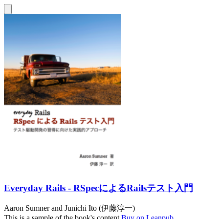
Everyday Rails - RSpecによるRailsテスト入門
Aaron Sumner
and
Junichi Ito (伊藤淳一)
This is a sample of the book's content.
Buy on Leanpub