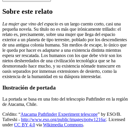
Sobre este relato
La mujer que vino del espacio
es un largo cuento corto, casi una
pequeña novela. Su título no es más que irónicamente trillado: el
relato es, precisamente, sobre una mujer que llega del espacio
exterior a un planeta de tipo terrestre, poblado por los descendientes
de una antigua colonia humana. Sin medios de escape, lo único que
le queda por hacer es adaptarse a una existencia distinta mientras
espera ser rescatada. Los humanos con los que debe vivir son los
nietos desheredados de una civilización tecnológica que se ha
desmoronado hace mucho, y su existencia nómade transcurre en
oasis separados por inmensas extensiones de desierto, como la
existencia de la humanidad en su diáspora interestelar.
Ilustración de portada
La portada se basa en una foto del telescopio Pathfinder en la región
de Atacama, Chile.
Crédito: “
Atacama Pathfinder Experiment telescope
” by ESO/B.
Tafreshi -
http://www.eso.org/public/images/potw1216a/
. Licensed
under
CC BY 4.0
via
Wikimedia Commons
.