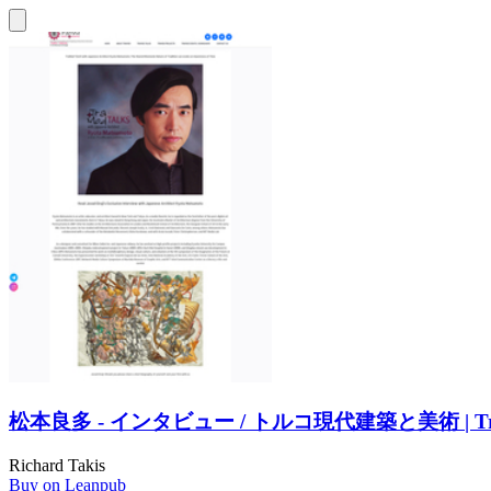
松本良多 - インタビュー / トルコ現代建築と美術 | Tr
Richard Takis
Buy on Leanpub