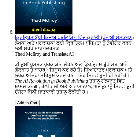
ਕ੍ਰਿਤ੍ਰਿਮ ਬੁੱਧੀ ਕਿਤਾਬ ਪਬਲਿਸ਼ਿੰਗ ਵਿੱਚ ਕ੍ਰਾਂਤੀ (ਪੰਜਾਬੀ ਸੰਸਕਰਣ)
ਲੇਖਕਾਂ ਅਤੇ ਪ੍ਰਕਾਸ਼ਕਾਂ ਲਈ ਕ੍ਰਿਤ੍ਰਿਮ ਬੁੱਧਿਮਤਾ ਨੂੰ ਨੈਵੀਗੇਟ ਕਰਨ
ਲਈ ਸੰਖੇਪ ਮਾਰਗਦਰਸ਼ਕ
Thad McIlroy
and
TranslateAI
ਕੀ ਤੁਸੀਂ ਪੁਸਤਕ ਪ੍ਰਕਾਸ਼ਨ, ਲੇਖਨ ਅਤੇ ਕ੍ਰਿਤ੍ਰਿਮ ਬੁੱਧੀਮਤਾ ਬਾਰੇ
ਗੱਲਬਾਤ ਤੋਂ ਬਾਹਰ ਮਹਿਸੂਸ ਕਰ ਰਹੇ ਹੋ? ਜ਼ਿਆਦਾਤਰ ਪ੍ਰਕਾਸ਼ਕ ਅਤੇ
ਲੇਖਕ ਅਜਿਹਾ ਮਹਿਸੂਸ ਕਰਦੇ ਹਨ—ਇਹ ਸਿਰਫ਼ ਤੁਸੀਂ ਹੀ ਨਹੀਂ ਹੋ।
The AI Revolution in Book Publishing
ਤੁਹਾਨੂੰ ਗੱਲਬਾਤ ਵਿੱਚ
ਸ਼ਾਮਲ ਕਰੇਗਾ, ਹੌਲੀ-ਹੌਲੀ ਅਤੇ ਆਰਾਮ ਨਾਲ, ਅਤੇ ਤੁਹਾਨੂੰ ਸਿਰਫ਼ ਉਹੀ
ਦੱਸੇਗਾ ਜਿੰਨੀ ਜਾਣਕਾਰੀ ਤੁਹਾਨੂੰ ਲੋੜੀਂਦੀ ਹੈ।
Add to Cart