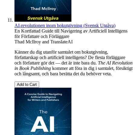
AI-revolutionen inom bokutgivning (Svensk Utgåva)
En Kortfattad Guide till Navigering av Artificiell Intelligens
för Författare och Förläggare
Thad McIlroy
and
TranslateAI
Känner du dig utanför samtalet om bokutgivning,
författarskap och artificiell intelligens? De flesta förläggare
och författare gör det — det är inte bara du.
The AI Revolution
in Book Publishing
kommer att föra in dig i samtalet, försiktigt
och långsamt, och bara berätta det du behöver veta.
Add to Cart