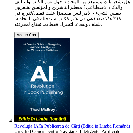
هل تشعر بأنك مستبعد من المحادثة حول نشر الكتب والتأليف
والذكاء الاصطناعي؟ معظم الناشرين والمؤلفين يشعرون
بنفس الشيء - الأمر ليس مقتصرًا عليك فقط.
الثورة في
الذكاء الاصطناعي في نشر الكتب
ستدخلك في المحادثة،
بلطف وببطء، لتخبرك فقط بما تحتاج لمعرفته.
Add to Cart
Revoluția IA în Publicarea de Cărți (Ediție în Limba Română)
Un Ghid Concis pentru Navigarea Inteligenței Artificiale