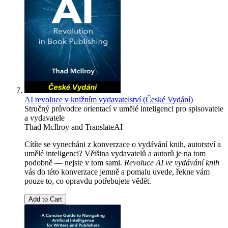
AI revoluce v knižním vydavatelství (České Vydání)
Stručný průvodce orientací v umělé inteligenci pro spisovatele
a vydavatele
Thad McIlroy
and
TranslateAI
Cítíte se vynecháni z konverzace o vydávání knih, autorství a
umělé inteligenci? Většina vydavatelů a autorů je na tom
podobně — nejste v tom sami.
Revoluce AI ve vydávání knih
vás do této konverzace jemně a pomalu uvede, řekne vám
pouze to, co opravdu potřebujete vědět.
Add to Cart