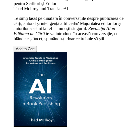
pentru Scriitori și Editori
Thad McIlroy
and
TranslateAI
Te simți lăsat pe dinafară în conversațiile despre publicarea de
cărți, autorat și inteligență artificială? Majoritatea editorilor și
autorilor se simt la fel — nu ești singurul.
Revoluția AI în
Editarea de Cărți
te va introduce în această conversație, cu
blândețe și încet, spunându-ți doar ce trebuie să știi.
Add to Cart