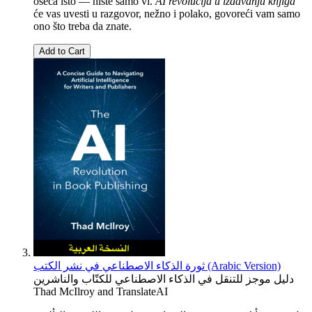
oseća isto — niste samo vi.
AI revolucija u izdavanju knjiga
će vas uvesti u razgovor, nežno i polako, govoreći vam samo
ono što treba da znate.
Add to Cart
ثورة الذكاء الاصطناعي في نشر الكتب (Arabic Version)
دليل موجز للتنقل في الذكاء الاصطناعي للكتّاب والناشرين
Thad McIlroy
and
TranslateAI