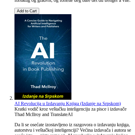
forsiktig og gradvis, og fortelle deg bare det du trenger å vite.
Add to Cart
AI Revolucija u Izdavanju Knjiga (Izdanje na Srpskom)
Kratki vodič kroz veštačku inteligenciju za pisce i izdavače
Thad McIlroy
and
TranslateAI
Da li se osećate izostavljeno iz razgovora o izdavanju knjiga,
autorstvu i veštačkoj inteligenciji? Većina izdavača i autora se