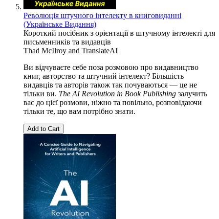
Революція штучного інтелекту в книговиданні
(Українське Видання)
Короткий посібник з орієнтації в штучному інтелекті для
письменників та видавців
Thad McIlroy
and
TranslateAI
Ви відчуваєте себе поза розмовою про видавництво
книг, авторство та штучний інтелект? Більшість
видавців та авторів також так почуваються — це не
тільки ви.
The AI Revolution in Book Publishing
залучить
вас до цієї розмови, ніжно та повільно, розповідаючи
тільки те, що вам потрібно знати.
Add to Cart