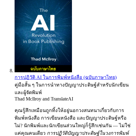
การปฏิวัติ AI ในการพิมพ์หนังสือ (ฉบับภาษาไทย)
คู่มือสั้น ๆ ในการนำทางปัญญาประดิษฐ์สำหรับนักเขียน
และผู้จัดพิมพ์
Thad McIlroy
and
TranslateAI
คุณรู้สึกเหมือนถูกทิ้งให้อยู่นอกวงสนทนาเกี่ยวกับการ
พิมพ์หนังสือ การเขียนหนังสือ และปัญญาประดิษฐ์หรือ
ไม่? นักพิมพ์และนักเขียนส่วนใหญ่ก็รู้สึกเช่นกัน — ไม่ใช่
แค่คุณคนเดียว
การปฏิวัติปัญญาประดิษฐ์ในวงการพิมพ์