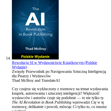
Rewolucja SI w Wydawnictwie Książkowym (Polskie
Wydanie)
Zwięzły Przewodnik po Navigowaniu Sztuczną Inteligencją
dla Pisarzy i Wydawców
Thad McIlroy
and
TranslateAI
Czy czujesz się wykluczony z rozmowy na temat wydawania
książek, autorowania i sztucznej inteligencji? Większość
wydawców i autorów czuje się podobnie — to nie tylko ty.
The AI Revolution in Book Publishing
wprowadzi Cię w tę
rozmowę, delikatnie i powoli, mówiąc Ci tylko to, co musisz