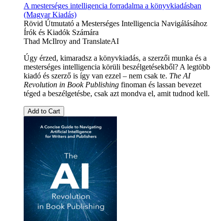
A mesterséges intelligencia forradalma a könyvkiadásban
(Magyar Kiadás)
Rövid Útmutató a Mesterséges Intelligencia Navigálásához
Írók és Kiadók Számára
Thad McIlroy
and
TranslateAI
Úgy érzed, kimaradsz a könyvkiadás, a szerzői munka és a
mesterséges intelligencia körüli beszélgetésekből? A legtöbb
kiadó és szerző is így van ezzel – nem csak te.
The AI
Revolution in Book Publishing
finoman és lassan bevezet
téged a beszélgetésbe, csak azt mondva el, amit tudnod kell.
Add to Cart