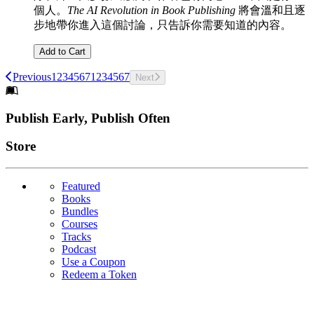
個人。
The AI Revolution in Book Publishing
將會溫和且逐
步地帶你進入這個討論，只告訴你需要知道的內容。
Add to Cart
Previous
1
2
3
4
5
6
7
1
2
3
4
5
6
7
Next
Footer
Publish Early, Publish Often
Links
Store
Featured
Books
Bundles
Courses
Tracks
Podcast
Use a Coupon
Redeem a Token