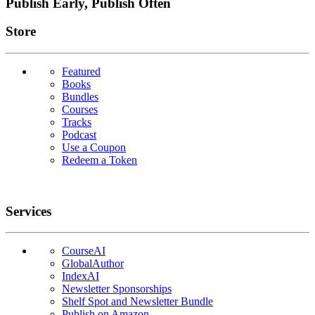
Publish Early, Publish Often
Links
Store
Featured
Books
Bundles
Courses
Tracks
Podcast
Use a Coupon
Redeem a Token
Services
CourseAI
GlobalAuthor
IndexAI
Newsletter Sponsorships
Shelf Spot and Newsletter Bundle
Publish on Amazon