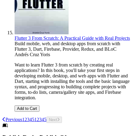
Flutter 3 From Scratch: A Practical Guide with Real Projects
Build mobile, web, and desktop apps from scratch with
Flutter 3, Dart, Firebase, Provider, Redux, and BLoC
Andrés Cruz Yoris
Want to learn Flutter 3 from scratch by creating real
applications? In this book, you'll take your first steps in
developing mobile, desktop, and web apps with Flutter and
Dart, starting with installing the tools and the basic language
syntax, and progressing to building complete projects with
forms, to-do lists, camera/gallery site apps, and Firebase
integration.
Add to Cart
Previous
1
2
3
4
5
1
2
3
4
5
Next
Footer