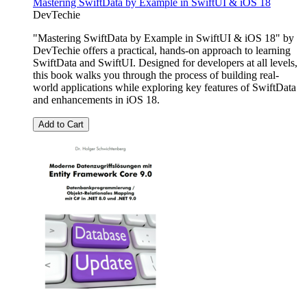
Mastering SwiftData by Example in SwiftUI & iOS 18
DevTechie
"Mastering SwiftData by Example in SwiftUI & iOS 18" by
DevTechie offers a practical, hands-on approach to learning
SwiftData and SwiftUI. Designed for developers at all levels,
this book walks you through the process of building real-
world applications while exploring key features of SwiftData
and enhancements in iOS 18.
Add to Cart