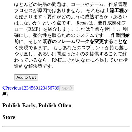
ほとんどの納品の問題は、コードやチーム、作業管理
プロセスが原因ではありません。 それらは
上流工程
か
ら始まります：要件がどのように成熟するか（あるい
はしないか）という点です。
Ready
は、要件成熟化フ
ロー（RMF）を紹介します。これは作業を管理し、明
確にし、整合性を取るためのシステムです —
作業開始
前
に、そして
既存のフレームワークを変更することな
く
実現できます。 もしあなたのスプリントが持ち越し
やり直し、あるいは間違ったものを提供することで終
わっているなら、RMFこそがあなたに不足していた構
造的な解決策です。
Add to Cart
Previous
1
2
3
4
5
6
9
1
2
3
4
5
6
7
8
9
Next
Footer
Publish Early, Publish Often
Links
Store