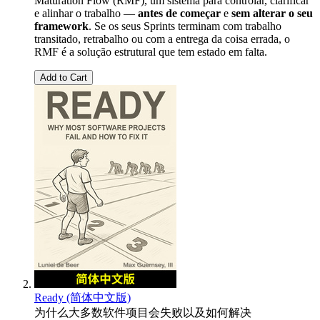
Maturation Flow (RMF), um sistema para controlar, clarificar
e alinhar o trabalho —
antes de começar
e
sem alterar o seu
framework
. Se os seus Sprints terminam com trabalho
transitado, retrabalho ou com a entrega da coisa errada, o
RMF é a solução estrutural que tem estado em falta.
Add to Cart
Ready (简体中文版)
为什么大多数软件项目会失败以及如何解决