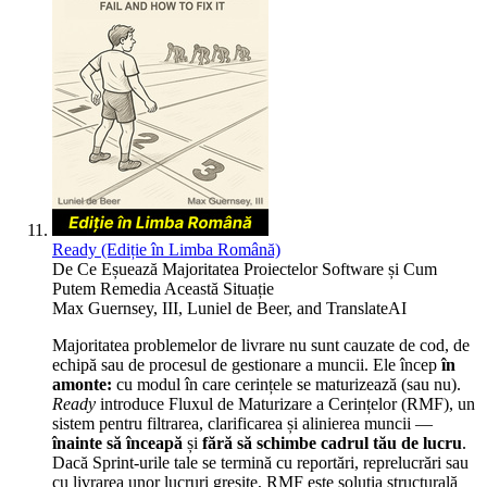
Ready (Ediție în Limba Română)
De Ce Eșuează Majoritatea Proiectelor Software și Cum
Putem Remedia Această Situație
Max Guernsey, III
,
Luniel de Beer
, and
TranslateAI
Majoritatea problemelor de livrare nu sunt cauzate de cod, de
echipă sau de procesul de gestionare a muncii. Ele încep
în
amonte:
cu modul în care cerințele se maturizează (sau nu).
Ready
introduce Fluxul de Maturizare a Cerințelor (RMF), un
sistem pentru filtrarea, clarificarea și alinierea muncii —
înainte să înceapă
și
fără să schimbe cadrul tău de lucru
.
Dacă Sprint-urile tale se termină cu reportări, reprelucrări sau
cu livrarea unor lucruri greșite, RMF este soluția structurală