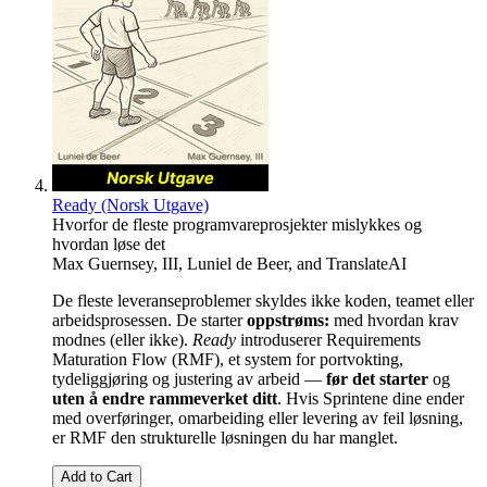
Ready (Norsk Utgave)
Hvorfor de fleste programvareprosjekter mislykkes og
hvordan løse det
Max Guernsey, III
,
Luniel de Beer
, and
TranslateAI
De fleste leveranseproblemer skyldes ikke koden, teamet eller
arbeidsprosessen. De starter
oppstrøms:
med hvordan krav
modnes (eller ikke).
Ready
introduserer Requirements
Maturation Flow (RMF), et system for portvokting,
tydeliggjøring og justering av arbeid —
før det starter
og
uten å endre rammeverket ditt
. Hvis Sprintene dine ender
med overføringer, omarbeiding eller levering av feil løsning,
er RMF den strukturelle løsningen du har manglet.
Add to Cart