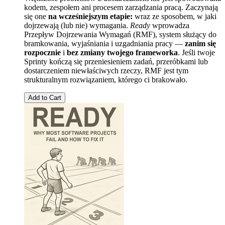
kodem, zespołem ani procesem zarządzania pracą. Zaczynają
się one
na wcześniejszym etapie:
wraz ze sposobem, w jaki
dojrzewają (lub nie) wymagania.
Ready
wprowadza
Przepływ Dojrzewania Wymagań (RMF), system służący do
bramkowania, wyjaśniania i uzgadniania pracy —
zanim się
rozpocznie
i
bez zmiany twojego frameworka
. Jeśli twoje
Sprinty kończą się przeniesieniem zadań, przeróbkami lub
dostarczeniem niewłaściwych rzeczy, RMF jest tym
strukturalnym rozwiązaniem, którego ci brakowało.
Add to Cart