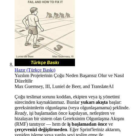
Hazır (Türkçe Baskı)
Yazılım Projelerinin Çoğu Neden Başarısız Olur ve Nasıl
Düzeltilir
Max Guernsey, III
,
Luniel de Beer
, and
TranslateAI
Çoğu teslimat sorunu koddan, ekipten veya iş yönetimi
sürecinden kaynaklanmaz. Bunlar
yukarı akışta
başlar:
gereksinimlerin olgunlaşma (veya olgunlaşamama) şeklinde.
Ready
, işi başlamadan önce kapılayan, netleştiren ve
hizalayan bir sistem olan Gereksinim Olgunlaşma Akışını
(RMF) tanıtıyor — hem de
iş başlamadan önce
ve
çerçevenizi değiştirmeden
. Eğer Sprint'leriniz aktarım,
yeniden işleme veya yanlış şeyi teslim etme ile