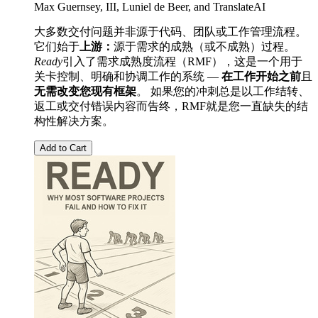
Max Guernsey, III
,
Luniel de Beer
, and
TranslateAI
大多数交付问题并非源于代码、团队或工作管理流程。
它们始于
上游：
源于需求的成熟（或不成熟）过程。
Ready
引入了需求成熟度流程（RMF），这是一个用于
关卡控制、明确和协调工作的系统 —
在工作开始之前
且
无需改变您现有框架
。 如果您的冲刺总是以工作结转、
返工或交付错误内容而告终，RMF就是您一直缺失的结
构性解决方案。
Add to Cart