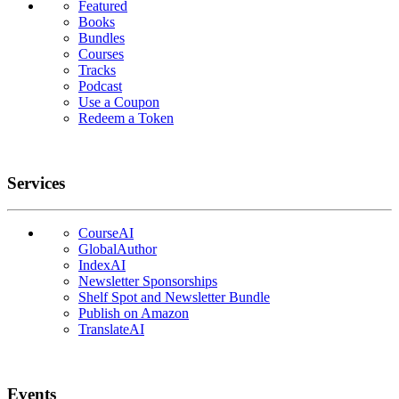
Featured
Books
Bundles
Courses
Tracks
Podcast
Use a Coupon
Redeem a Token
Services
CourseAI
GlobalAuthor
IndexAI
Newsletter Sponsorships
Shelf Spot and Newsletter Bundle
Publish on Amazon
TranslateAI
Events