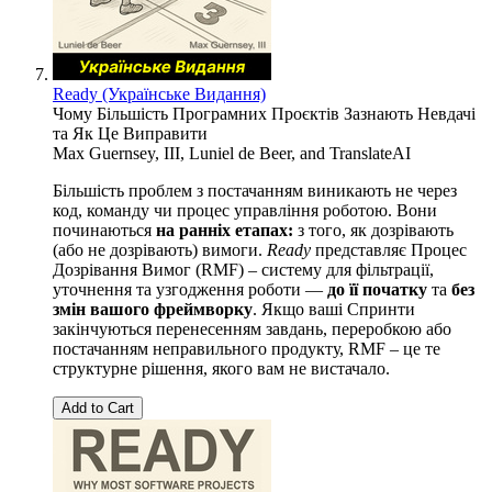
Ready (Українське Видання)
Чому Більшість Програмних Проєктів Зазнають Невдачі
та Як Це Виправити
Max Guernsey, III
,
Luniel de Beer
, and
TranslateAI
Більшість проблем з постачанням виникають не через
код, команду чи процес управління роботою. Вони
починаються
на ранніх етапах:
з того, як дозрівають
(або не дозрівають) вимоги.
Ready
представляє Процес
Дозрівання Вимог (RMF) – систему для фільтрації,
уточнення та узгодження роботи —
до її початку
та
без
змін вашого фреймворку
. Якщо ваші Спринти
закінчуються перенесенням завдань, переробкою або
постачанням неправильного продукту, RMF – це те
структурне рішення, якого вам не вистачало.
Add to Cart