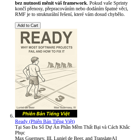
bez nutnosti měnit váš framework
. Pokud vaše Sprinty
končí přenosy, přepracováním nebo dodáním špatné věci,
RMF je to strukturální řešení, které vám dosud chybělo.
Add to Cart
Ready (Phiên Bản Tiếng Việt)
Tại Sao Đa Số Dự Án Phần Mềm Thất Bại và Cách Khắc
Phục
Max Guernsey, III
,
Luniel de Beer
, and
TranslateAI