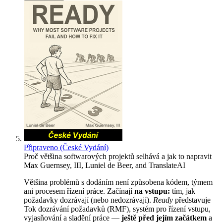
Připraveno (České Vydání)
Proč většina softwarových projektů selhává a jak to napravit
Max Guernsey, III
,
Luniel de Beer
, and
TranslateAI
Většina problémů s dodáním není způsobena kódem, týmem
ani procesem řízení práce. Začínají
na vstupu:
tím, jak
požadavky dozrávají (nebo nedozrávají).
Ready
představuje
Tok dozrávání požadavků (RMF), systém pro řízení vstupu,
vyjasňování a sladění práce —
ještě před jejím začátkem
a