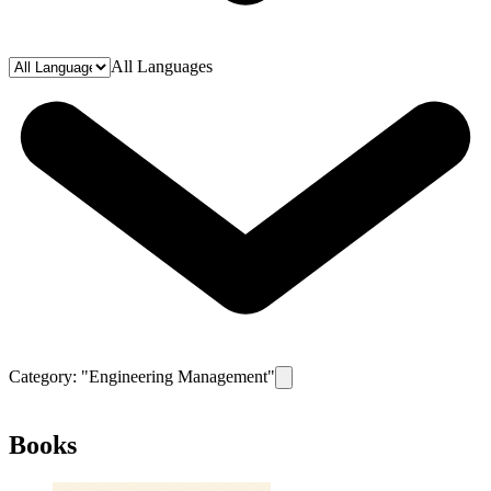
All Languages
Category: "
Engineering Management
"
Remove filter for category
Engin
Books