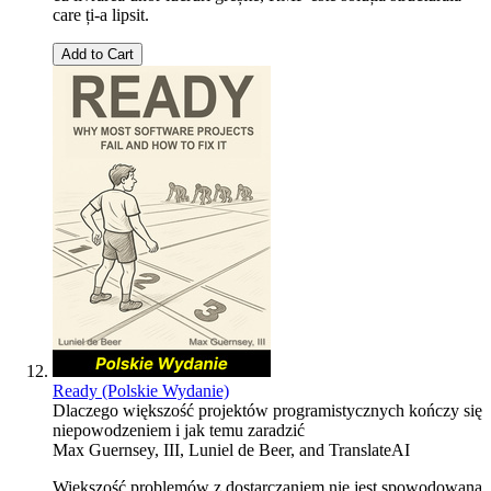
care ți-a lipsit.
Add to Cart
Ready (Polskie Wydanie)
Dlaczego większość projektów programistycznych kończy się
niepowodzeniem i jak temu zaradzić
Max Guernsey, III
,
Luniel de Beer
, and
TranslateAI
Większość problemów z dostarczaniem nie jest spowodowana