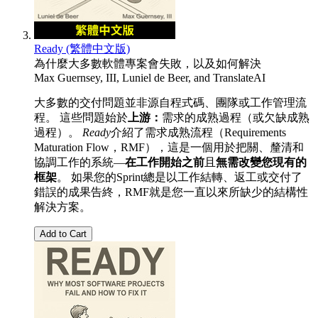
Ready (繁體中文版)
為什麼大多數軟體專案會失敗，以及如何解決
Max Guernsey, III
,
Luniel de Beer
, and
TranslateAI
大多數的交付問題並非源自程式碼、團隊或工作管理流
程。 這些問題始於
上游：
需求的成熟過程（或欠缺成熟
過程）。
Ready
介紹了需求成熟流程（Requirements
Maturation Flow，RMF），這是一個用於把關、釐清和
協調工作的系統—
在工作開始之前
且
無需改變您現有的
框架
。 如果您的Sprint總是以工作結轉、返工或交付了
錯誤的成果告終，RMF就是您一直以來所缺少的結構性
解決方案。
Add to Cart