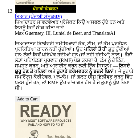
ਤਿਆਰ (ਪੰਜਾਬੀ ਸੰਸਕਰਣ)
ਜ਼ਿਆਦਾਤਰ ਸਾਫਟਵੇਅਰ ਪ੍ਰੋਜੈਕਟ ਕਿਉਂ ਅਸਫਲ ਹੁੰਦੇ ਹਨ ਅਤੇ
ਇਸਨੂੰ ਕਿਵੇਂ ਠੀਕ ਕੀਤਾ ਜਾਵੇ
Max Guernsey, III
,
Luniel de Beer
, and
TranslateAI
ਜ਼ਿਆਦਾਤਰ ਡਿਲੀਵਰੀ ਸਮੱਸਿਆਵਾਂ ਕੋਡ, ਟੀਮ, ਜਾਂ ਕੰਮ ਪ੍ਰਬੰਧਨ
ਪ੍ਰਕਿਰਿਆ ਕਾਰਨ ਨਹੀਂ ਹੁੰਦੀਆਂ। ਉਹ
ਪਹਿਲਾਂ ਤੋਂ ਹੀ
ਸ਼ੁਰੂ ਹੁੰਦੀਆਂ
ਹਨ: ਲੋੜਾਂ ਕਿਵੇਂ ਪਰਿਪੱਕ ਹੁੰਦੀਆਂ ਹਨ (ਜਾਂ ਨਹੀਂ ਹੁੰਦੀਆਂ) ਨਾਲ।
ਰੈਡੀ
ਲੋੜਾਂ ਪਰਿਪੱਕਤਾ ਪ੍ਰਵਾਹ (RMF) ਪੇਸ਼ ਕਰਦਾ ਹੈ, ਕੰਮ ਨੂੰ ਗੇਟਿੰਗ,
ਸਪਸ਼ਟ ਕਰਨ, ਅਤੇ ਅਲਾਈਨ ਕਰਨ ਲਈ ਇੱਕ ਸਿਸਟਮ —
ਇਸਦੇ
ਸ਼ੁਰੂ ਹੋਣ ਤੋਂ ਪਹਿਲਾਂ
ਅਤੇ
ਤੁਹਾਡੇ ਫਰੇਮਵਰਕ ਨੂੰ ਬਦਲੇ ਬਿਨਾਂ
। ਜੇ ਤੁਹਾਡੇ
ਸਪਰਿੰਟਸ ਕੈਰੀਓਵਰ, ਮੁੜ-ਕੰਮ, ਜਾਂ ਗਲਤ ਚੀਜ਼ ਡਿਲੀਵਰ ਕਰਨ ਵਿੱਚ
ਖਤਮ ਹੁੰਦੇ ਹਨ, ਤਾਂ RMF ਉਹ ਢਾਂਚਾਗਤ ਹੱਲ ਹੈ ਜੋ ਤੁਹਾਨੂੰ ਖੁੰਝ ਰਿਹਾ
ਸੀ।
Add to Cart