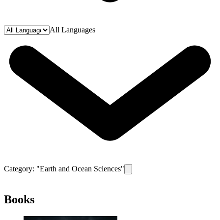
All Languages
Category: "
Earth and Ocean Sciences
"
Remove filter for category
Earth
Books