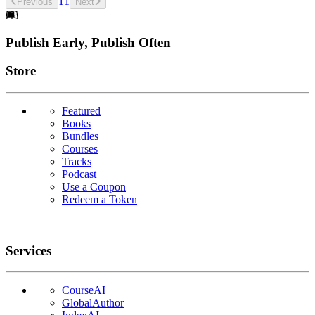
1
1
Previous
Next
Footer
Publish Early, Publish Often
Links
Store
Featured
Books
Bundles
Courses
Tracks
Podcast
Use a Coupon
Redeem a Token
Services
CourseAI
GlobalAuthor